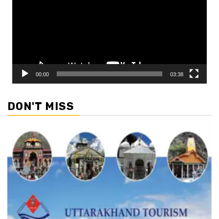
00:00
03:38
DON'T MISS