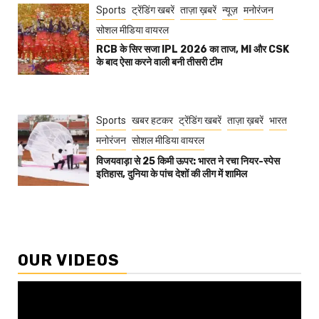
Sports
ट्रेंडिंग खबरें
ताज़ा ख़बरें
न्यूज़
मनोरंजन
सोशल मीडिया वायरल
RCB के सिर सजा IPL 2026 का ताज, MI और CSK
के बाद ऐसा करने वाली बनी तीसरी टीम
Sports
खबर हटकर
ट्रेंडिंग खबरें
ताज़ा ख़बरें
भारत
मनोरंजन
सोशल मीडिया वायरल
विजयवाड़ा से 25 किमी ऊपर: भारत ने रचा नियर-स्पेस
इतिहास, दुनिया के पांच देशों की लीग में शामिल
OUR VIDEOS
Video
Player