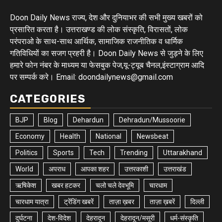
Doon Daily News राज्य, देश और दुनियाभर की सभी मुख्य खबरों को
प्रसारित करता है। उत्तराखण्ड की लोक संस्कृति, विरासतों, लोक
परंपराओ के साथ-साथ आर्थिक, सामाजिक राजनीतिक व धार्मिक
गतिविधियों का सजग प्रहरी है। Doon Daily News से जुड़ने के लिए
हमारे फोन नंबर के माध्यम या फेसबुक पेज,यू-ट्यूब चैनल,इंस्टाग्राम आदि
पर सम्पर्क करे। Email: doondailynews@gmail.com
CATEGORIES
BJP
Blog
Dehardun
Dehradun/Mussoorie
Economy
Health
National
Newsbeat
Politics
Sports
Tech
Trending
Uttarakhand
World
अपराध
आपका शहर
उत्तरकाशी
उत्तराखंड
ऋषिकेश
खबर हटकर
चलो चले देवभूमि
चारधाम
चारधाम यात्रा
ट्रेंडिंग खबरें
ताज़ा ख़बर
ताज़ा ख़बरें
दिल्ली
दुर्घटना
देश-विदेश
देहरादून
देहरादून/मसूरी
धर्म-संस्कृति