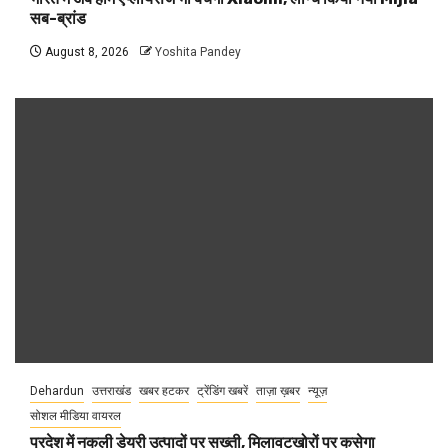
सब-ब्रांड
August 8, 2026
Yoshita Pandey
Dehardun
उत्तराखंड
खबर हटकर
ट्रेंडिंग खबरें
ताज़ा ख़बर
न्यूज़
सोशल मीडिया वायरल
प्रदेश में नकली डेयरी उत्पादों पर सख्ती, मिलावटखोरों पर कसेगा