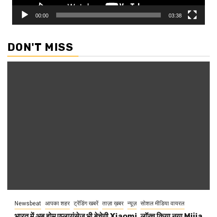
00:00
03:38
DON'T MISS
Newsbeat
आपका शहर
ट्रेंडिंग खबरें
ताज़ा ख़बर
न्यूज़
सोशल मीडिया वायरल
भारत में अब होम एप्लायंसेज भी बेचेगी Xiaomi, लॉन्च किया नया Mijia