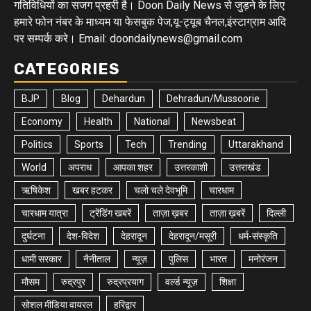
गतिविधियों का सजग प्रहरी है। Doon Daily News से जुड़ने के लिए
हमारे फोन नंबर के माध्यम या फेसबुक पेज,यू-ट्यूब चैनल,इंस्टाग्राम आदि
पर सम्पर्क करे। Email: doondailynews@gmail.com
CATEGORIES
BJP
Blog
Dehardun
Dehradun/Mussoorie
Economy
Health
National
Newsbeat
Politics
Sports
Tech
Trending
Uttarakhand
World
अपराध
आपका शहर
उत्तरकाशी
उत्तराखंड
ऋषिकेश
खबर हटकर
चलो चले देवभूमि
चारधाम
चारधाम यात्रा
ट्रेंडिंग खबरें
ताज़ा ख़बर
ताज़ा ख़बरें
दिल्ली
दुर्घटना
देश-विदेश
देहरादून
देहरादून/मसूरी
धर्म-संस्कृति
धामी सरकार
नैनीताल
न्यूज़
पुलिस
भारत
मनोरंजन
मौसम
रुद्रपुर
रुद्रप्रयाग
वर्ल्ड न्यूज़
शिक्षा
सोशल मीडिया वायरल
हरिद्वार