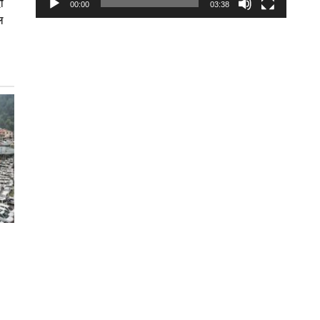
ी
00:00
03:38
ल