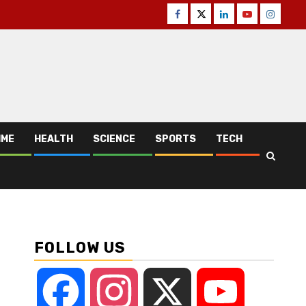
Facebook
Twitter
Linkedin
Youtube
Instagr
IME
HEALTH
SCIENCE
SPORTS
TECH
FOLLOW US
Facebook
Instagram
X
YouTube