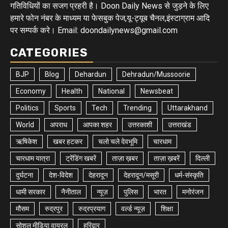
गतिविधियों का सजग प्रहरी है। Doon Daily News से जुड़ने के लिए
हमारे फोन नंबर के माध्यम या फेसबुक पेज,यू-ट्यूब चैनल,इंस्टाग्राम आदि
पर सम्पर्क करे। Email: doondailynews@gmail.com
CATEGORIES
BJP
Blog
Dehardun
Dehradun/Mussoorie
Economy
Health
National
Newsbeat
Politics
Sports
Tech
Trending
Uttarakhand
World
अपराध
आपका शहर
उत्तरकाशी
उत्तराखंड
ऋषिकेश
खबर हटकर
चलो चले देवभूमि
चारधाम
चारधाम यात्रा
ट्रेंडिंग खबरें
ताज़ा ख़बर
ताज़ा ख़बरें
दिल्ली
दुर्घटना
देश-विदेश
देहरादून
देहरादून/मसूरी
धर्म-संस्कृति
धामी सरकार
नैनीताल
न्यूज़
पुलिस
भारत
मनोरंजन
मौसम
रुद्रपुर
रुद्रप्रयाग
वर्ल्ड न्यूज़
शिक्षा
सोशल मीडिया वायरल
हरिद्वार