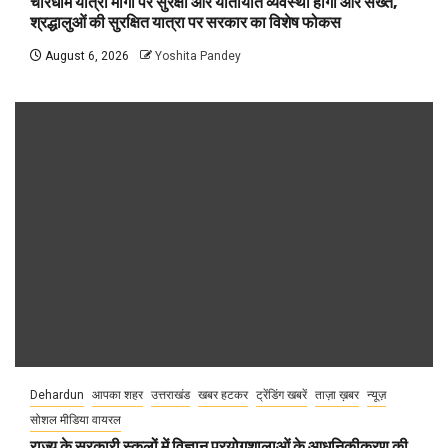
चारधाम यात्रा मार्गों पर सुरक्षा और यातायात व्यवस्था होगी और सख्त,
श्रद्धालुओं की सुरक्षित यात्रा पर सरकार का विशेष फोकस
August 6, 2026
Yoshita Pandey
Dehardun
आपका शहर
उत्तराखंड
खबर हटकर
ट्रेंडिंग खबरें
ताज़ा ख़बर
न्यूज़
सोशल मीडिया वायरल
राज्य के सरकारी स्कूलों में विज्ञान प्रयोगशालाओं के आधुनिकीकरण की