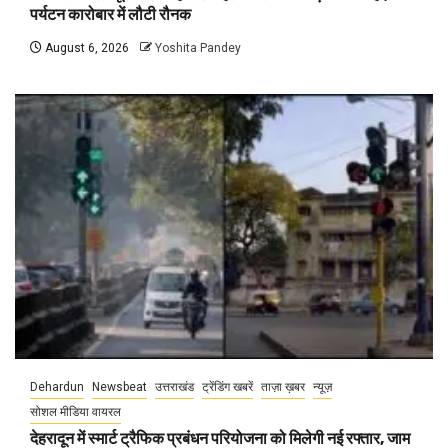
पर्यटन कारोबार में लौटी रौनक
August 6, 2026
Yoshita Pandey
Dehardun
Newsbeat
उत्तराखंड
ट्रेंडिंग खबरें
ताज़ा ख़बर
न्यूज़
सोशल मीडिया वायरल
देहरादून में स्मार्ट ट्रैफिक प्रबंधन परियोजना को मिलेगी नई रफ्तार, जाम