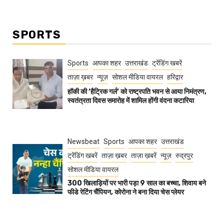
SPORTS
Sports
आपका शहर
उत्तराखंड
ट्रेंडिंग खबरें
ताज़ा ख़बर
न्यूज़
सोशल मीडिया वायरल
हरिद्वार
हॉकी की ‘हैट्रिक गर्ल’ को राष्ट्रपति भवन से आया निमंत्रण,
स्वतंत्रता दिवस समारोह में शामिल होंगी वंदना कटारिया
Newsbeat
Sports
आपका शहर
उत्तराखंड
ट्रेंडिंग खबरें
ताज़ा ख़बर
ताज़ा ख़बरें
न्यूज़
रुद्रपुर
सोशल मीडिया वायरल
300 खिलाड़ियों पर भारी पड़ा 9 साल का बच्चा, शिवाय बने
फीडे रेटिंग चैंपियन, कोरोना ने बना दिया चेस प्लेयर