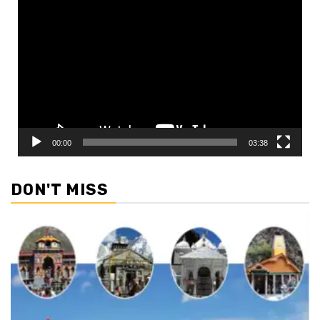
Video
Player
00:00
03:38
DON'T MISS