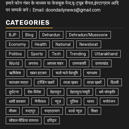
हमारे फोन नंबर के माध्यम या फेसबुक पेज,यू-ट्यूब चैनल,इंस्टाग्राम आदि
पर सम्पर्क करे। Email: doondailynews@gmail.com
CATEGORIES
BJP
Blog
Dehardun
Dehradun/Mussoorie
Economy
Health
National
Newsbeat
Politics
Sports
Tech
Trending
Uttarakhand
World
अपराध
आपका शहर
उत्तरकाशी
उत्तराखंड
ऋषिकेश
खबर हटकर
चलो चले देवभूमि
चारधाम
चारधाम यात्रा
ट्रेंडिंग खबरें
ताज़ा ख़बर
ताज़ा ख़बरें
दिल्ली
दुर्घटना
देश-विदेश
देहरादून
देहरादून/मसूरी
धर्म-संस्कृति
धामी सरकार
नैनीताल
न्यूज़
पुलिस
भारत
मनोरंजन
मौसम
रुद्रपुर
रुद्रप्रयाग
वर्ल्ड न्यूज़
शिक्षा
सोशल मीडिया वायरल
हरिद्वार