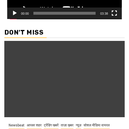
00:00
03:38
DON'T MISS
Newsbeat
आपका शहर
ट्रेंडिंग खबरें
ताज़ा ख़बर
न्यूज़
सोशल मीडिया वायरल