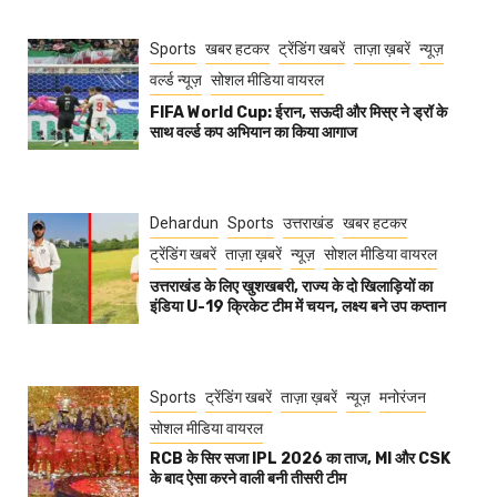
Sports
खबर हटकर
ट्रेंडिंग खबरें
ताज़ा ख़बरें
न्यूज़
वर्ल्ड न्यूज़
सोशल मीडिया वायरल
FIFA World Cup: ईरान, सऊदी और मिस्र ने ड्रॉ के
साथ वर्ल्ड कप अभियान का किया आगाज
Dehardun
Sports
उत्तराखंड
खबर हटकर
ट्रेंडिंग खबरें
ताज़ा ख़बरें
न्यूज़
सोशल मीडिया वायरल
उत्तराखंड के लिए खुशखबरी, राज्य के दो खिलाड़ियों का
इंडिया U-19 क्रिकेट टीम में चयन, लक्ष्य बने उप कप्तान
Sports
ट्रेंडिंग खबरें
ताज़ा ख़बरें
न्यूज़
मनोरंजन
सोशल मीडिया वायरल
RCB के सिर सजा IPL 2026 का ताज, MI और CSK
के बाद ऐसा करने वाली बनी तीसरी टीम