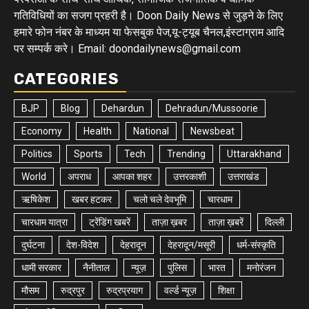
गतिविधियों का सजग प्रहरी है। Doon Daily News से जुड़ने के लिए
हमारे फोन नंबर के माध्यम या फेसबुक पेज,यू-ट्यूब चैनल,इंस्टाग्राम आदि
पर सम्पर्क करे। Email: doondailynews@gmail.com
CATEGORIES
BJP
Blog
Dehardun
Dehradun/Mussoorie
Economy
Health
National
Newsbeat
Politics
Sports
Tech
Trending
Uttarakhand
World
अपराध
आपका शहर
उत्तरकाशी
उत्तराखंड
ऋषिकेश
खबर हटकर
चलो चले देवभूमि
चारधाम
चारधाम यात्रा
ट्रेंडिंग खबरें
ताज़ा ख़बर
ताज़ा ख़बरें
दिल्ली
दुर्घटना
देश-विदेश
देहरादून
देहरादून/मसूरी
धर्म-संस्कृति
धामी सरकार
नैनीताल
न्यूज़
पुलिस
भारत
मनोरंजन
मौसम
रुद्रपुर
रुद्रप्रयाग
वर्ल्ड न्यूज़
शिक्षा