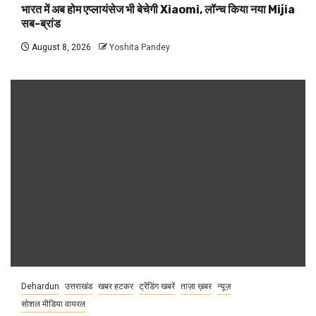
भारत में अब होम एप्लायंसेज भी बेचेगी Xiaomi, लॉन्च किया नया Mijia
सब-ब्रांड
August 8, 2026
Yoshita Pandey
Dehardun
उत्तराखंड
खबर हटकर
ट्रेंडिंग खबरें
ताज़ा ख़बर
न्यूज़
सोशल मीडिया वायरल