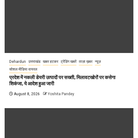
Dehardun
उत्तराखंड
खबर हटकर
ट्रेंडिंग खबरें
ताज़ा ख़बर
न्यूज़
सोशल मीडिया वायरल
प्रदेश में नकली डेयरी उत्पादों पर सख्ती, मिलावटखोरों पर कसेगा
शिकंजा, ये आदेश हुआ जारी
August 8, 2026
Yoshita Pandey