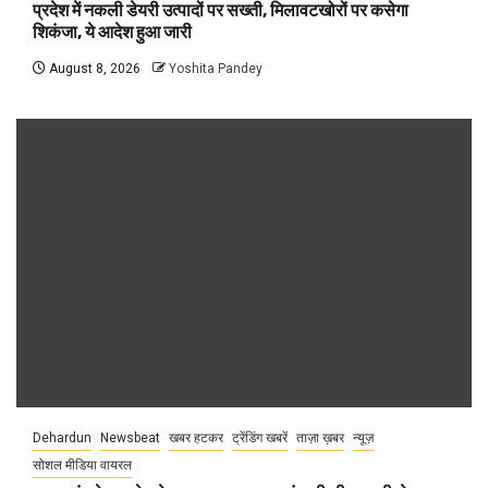
प्रदेश में नकली डेयरी उत्पादों पर सख्ती, मिलावटखोरों पर कसेगा
शिकंजा, ये आदेश हुआ जारी
August 8, 2026
Yoshita Pandey
Dehardun
Newsbeat
खबर हटकर
ट्रेंडिंग खबरें
ताज़ा ख़बर
न्यूज़
सोशल मीडिया वायरल