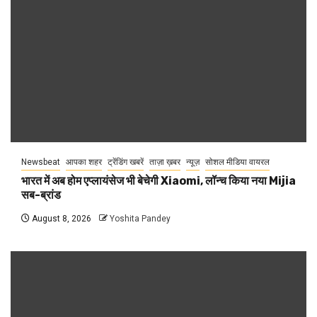
Newsbeat
आपका शहर
ट्रेंडिंग खबरें
ताज़ा ख़बर
न्यूज़
सोशल मीडिया वायरल
भारत में अब होम एप्लायंसेज भी बेचेगी Xiaomi, लॉन्च किया नया Mijia
सब-ब्रांड
August 8, 2026
Yoshita Pandey