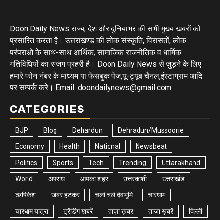
Doon Daily News राज्य, देश और दुनियाभर की सभी मुख्य खबरों को
प्रसारित करता है। उत्तराखण्ड की लोक संस्कृति, विरासतों, लोक
परंपराओ के साथ-साथ आर्थिक, सामाजिक राजनीतिक व धार्मिक
गतिविधियों का सजग प्रहरी है। Doon Daily News से जुड़ने के लिए
हमारे फोन नंबर के माध्यम या फेसबुक पेज,यू-ट्यूब चैनल,इंस्टाग्राम आदि
पर सम्पर्क करे। Email: doondailynews@gmail.com
CATEGORIES
BJP
Blog
Dehardun
Dehradun/Mussoorie
Economy
Health
National
Newsbeat
Politics
Sports
Tech
Trending
Uttarakhand
World
अपराध
आपका शहर
उत्तरकाशी
उत्तराखंड
ऋषिकेश
खबर हटकर
चलो चले देवभूमि
चारधाम
चारधाम यात्रा
ट्रेंडिंग खबरें
ताज़ा ख़बर
ताज़ा ख़बरें
दिल्ली