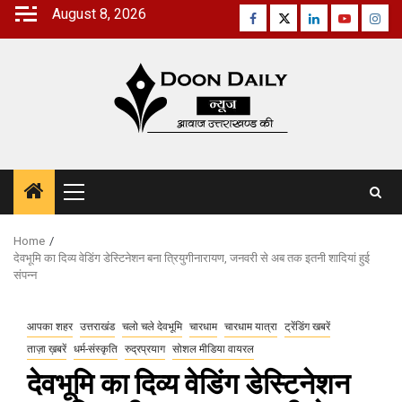
Skip
August 8, 2026
Facebook
Twitter
Linkedin
Youtube
Inst
to
content
Primary
Menu
Home
देवभूमि का दिव्य वेडिंग डेस्टिनेशन बना त्रियुगीनारायण, जनवरी से अब तक इतनी शादियां हुई
संपन्न
आपका शहर
उत्तराखंड
चलो चले देवभूमि
चारधाम
चारधाम यात्रा
ट्रेंडिंग खबरें
ताज़ा ख़बरें
धर्म-संस्कृति
रुद्रप्रयाग
सोशल मीडिया वायरल
देवभूमि का दिव्य वेडिंग डेस्टिनेशन