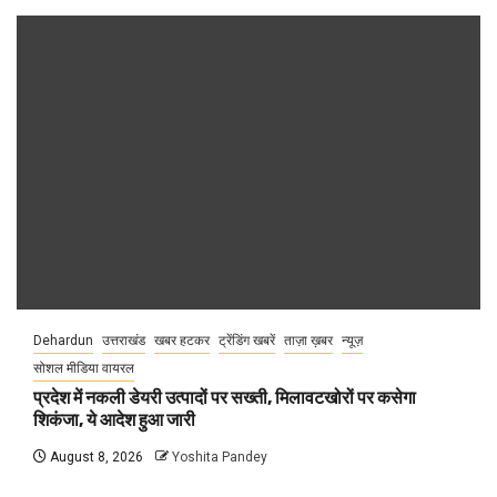
Dehardun
उत्तराखंड
खबर हटकर
ट्रेंडिंग खबरें
ताज़ा ख़बर
न्यूज़
सोशल मीडिया वायरल
प्रदेश में नकली डेयरी उत्पादों पर सख्ती, मिलावटखोरों पर कसेगा
शिकंजा, ये आदेश हुआ जारी
August 8, 2026
Yoshita Pandey