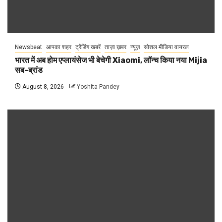
Newsbeat
आपका शहर
ट्रेंडिंग खबरें
ताज़ा ख़बर
न्यूज़
सोशल मीडिया वायरल
भारत में अब होम एप्लायंसेज भी बेचेगी Xiaomi, लॉन्च किया नया Mijia
सब-ब्रांड
August 8, 2026
Yoshita Pandey