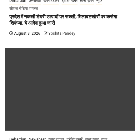
Dehardun
उत्तराखंड
खबर हटकर
ट्रेंडिंग खबरें
ताज़ा ख़बर
न्यूज़
सोशल मीडिया वायरल
प्रदेश में नकली डेयरी उत्पादों पर सख्ती, मिलावटखोरों पर कसेगा
शिकंजा, ये आदेश हुआ जारी
August 8, 2026
Yoshita Pandey
Dehardun
Newsbeat
खबर हटकर
ट्रेंडिंग खबरें
ताज़ा ख़बर
न्यूज़