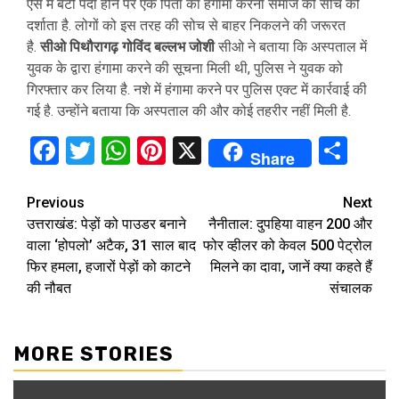
ऐसे में बेटी पैदा होने पर एक पिता का हंगामा करना समाज की सोच को
दर्शाता है. लोगों को इस तरह की सोच से बाहर निकलने की जरूरत
है.
सीओ पिथौरागढ़ गोविंद बल्लभ जोशी
सीओ ने बताया कि अस्पताल में
युवक के द्वारा हंगामा करने की सूचना मिली थी, पुलिस ने युवक को
गिरफ्तार कर लिया है. नशे में हंगामा करने पर पुलिस एक्ट में कार्रवाई की
गई है. उन्होंने बताया कि अस्पताल की और कोई तहरीर नहीं मिली है.
Facebook
Twitter
WhatsApp
Pinterest
X
Sha
Share
Continue
Previous
Next
उत्तराखंड: पेड़ों को पाउडर बनाने
नैनीताल: दुपहिया वाहन ₹200 और
Reading
वाला ‘होपलो’ अटैक, 31 साल बाद
फोर व्हीलर को केवल ₹500 पेट्रोल
फिर हमला, हजारों पेड़ों को काटने
मिलने का दावा, जानें क्या कहते हैं
की नौबत
संचालक
MORE STORIES