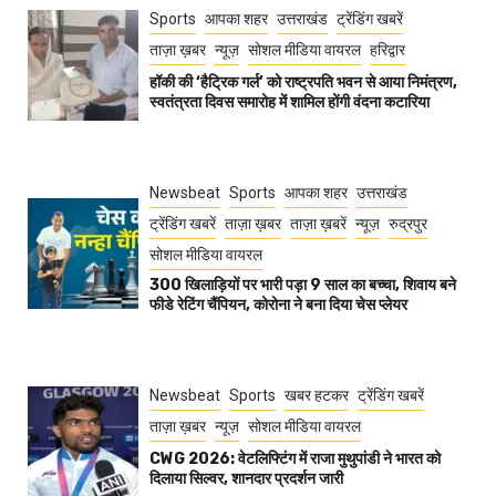
Sports
आपका शहर
उत्तराखंड
ट्रेंडिंग खबरें
ताज़ा ख़बर
न्यूज़
सोशल मीडिया वायरल
हरिद्वार
हॉकी की ‘हैट्रिक गर्ल’ को राष्ट्रपति भवन से आया निमंत्रण,
स्वतंत्रता दिवस समारोह में शामिल होंगी वंदना कटारिया
Newsbeat
Sports
आपका शहर
उत्तराखंड
ट्रेंडिंग खबरें
ताज़ा ख़बर
ताज़ा ख़बरें
न्यूज़
रुद्रपुर
सोशल मीडिया वायरल
300 खिलाड़ियों पर भारी पड़ा 9 साल का बच्चा, शिवाय बने
फीडे रेटिंग चैंपियन, कोरोना ने बना दिया चेस प्लेयर
Newsbeat
Sports
खबर हटकर
ट्रेंडिंग खबरें
ताज़ा ख़बर
न्यूज़
सोशल मीडिया वायरल
CWG 2026: वेटलिफ्टिंग में राजा मुथुपांडी ने भारत को
दिलाया सिल्वर, शानदार प्रदर्शन जारी