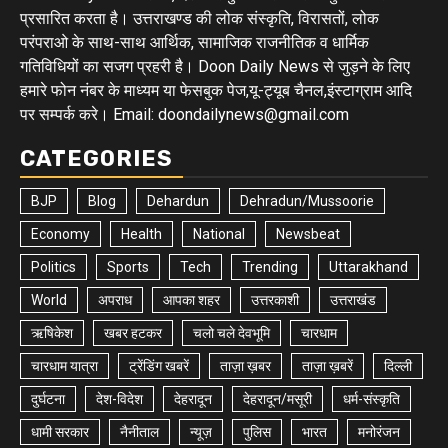
प्रसारित करता है। उत्तराखण्ड की लोक संस्कृति, विरासतों, लोक
परंपराओ के साथ-साथ आर्थिक, सामाजिक राजनीतिक व धार्मिक
गतिविधियों का सजग प्रहरी है। Doon Daily News से जुड़ने के लिए
हमारे फोन नंबर के माध्यम या फेसबुक पेज,यू-ट्यूब चैनल,इंस्टाग्राम आदि
पर सम्पर्क करे। Email: doondailynews@gmail.com
CATEGORIES
BJP
Blog
Dehardun
Dehradun/Mussoorie
Economy
Health
National
Newsbeat
Politics
Sports
Tech
Trending
Uttarakhand
World
अपराध
आपका शहर
उत्तरकाशी
उत्तराखंड
ऋषिकेश
खबर हटकर
चलो चले देवभूमि
चारधाम
चारधाम यात्रा
ट्रेंडिंग खबरें
ताज़ा ख़बर
ताज़ा ख़बरें
दिल्ली
दुर्घटना
देश-विदेश
देहरादून
देहरादून/मसूरी
धर्म-संस्कृति
धामी सरकार
नैनीताल
न्यूज़
पुलिस
भारत
मनोरंजन