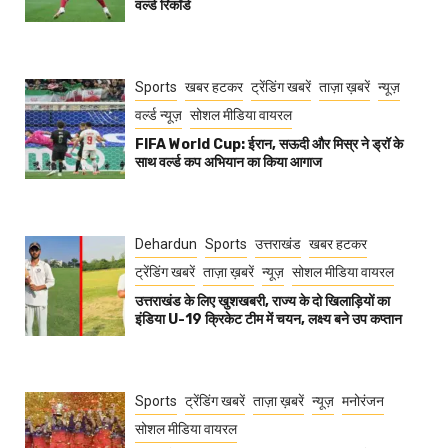
वर्ल्ड रिकॉर्ड
Sports
खबर हटकर
ट्रेंडिंग खबरें
ताज़ा ख़बरें
न्यूज़
वर्ल्ड न्यूज़
सोशल मीडिया वायरल
FIFA World Cup: ईरान, सऊदी और मिस्र ने ड्रॉ के
साथ वर्ल्ड कप अभियान का किया आगाज
Dehardun
Sports
उत्तराखंड
खबर हटकर
ट्रेंडिंग खबरें
ताज़ा ख़बरें
न्यूज़
सोशल मीडिया वायरल
उत्तराखंड के लिए खुशखबरी, राज्य के दो खिलाड़ियों का
इंडिया U-19 क्रिकेट टीम में चयन, लक्ष्य बने उप कप्तान
Sports
ट्रेंडिंग खबरें
ताज़ा ख़बरें
न्यूज़
मनोरंजन
सोशल मीडिया वायरल