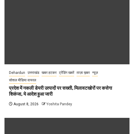
Dehardun
उत्तराखंड
खबर हटकर
ट्रेंडिंग खबरें
ताज़ा ख़बर
न्यूज़
सोशल मीडिया वायरल
प्रदेश में नकली डेयरी उत्पादों पर सख्ती, मिलावटखोरों पर कसेगा
शिकंजा, ये आदेश हुआ जारी
August 8, 2026
Yoshita Pandey