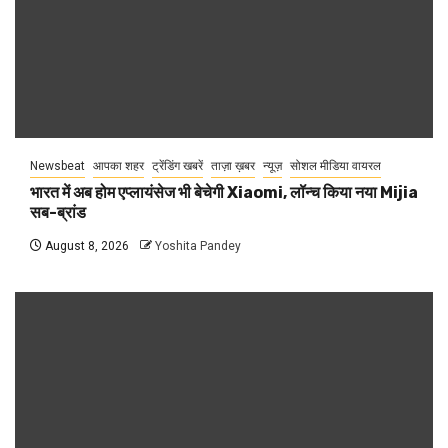
Newsbeat
आपका शहर
ट्रेंडिंग खबरें
ताज़ा ख़बर
न्यूज़
सोशल मीडिया वायरल
भारत में अब होम एप्लायंसेज भी बेचेगी Xiaomi, लॉन्च किया नया Mijia
सब-ब्रांड
August 8, 2026
Yoshita Pandey