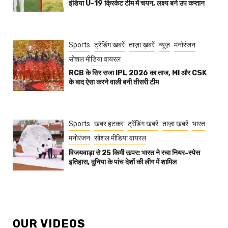
इंडिया U-19 क्रिकेट टीम में चयन, लक्ष्य बने उप कप्तान
Sports
ट्रेंडिंग खबरें
ताज़ा ख़बरें
न्यूज़
मनोरंजन
सोशल मीडिया वायरल
RCB के सिर सजा IPL 2026 का ताज, MI और CSK
के बाद ऐसा करने वाली बनी तीसरी टीम
Sports
खबर हटकर
ट्रेंडिंग खबरें
ताज़ा ख़बरें
भारत
मनोरंजन
सोशल मीडिया वायरल
विजयवाड़ा से 25 किमी ऊपर: भारत ने रचा नियर-स्पेस
इतिहास, दुनिया के पांच देशों की लीग में शामिल
OUR VIDEOS