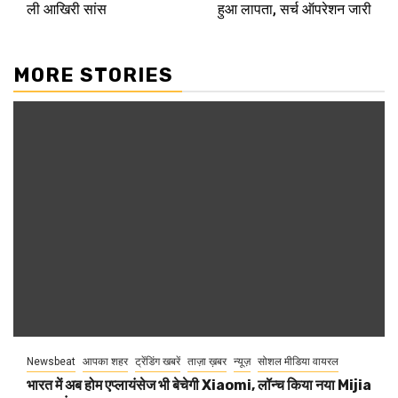
ली आखिरी सांस
हुआ लापता, सर्च ऑपरेशन जारी
MORE STORIES
Newsbeat
आपका शहर
ट्रेंडिंग खबरें
ताज़ा ख़बर
न्यूज़
सोशल मीडिया वायरल
भारत में अब होम एप्लायंसेज भी बेचेगी Xiaomi, लॉन्च किया नया Mijia