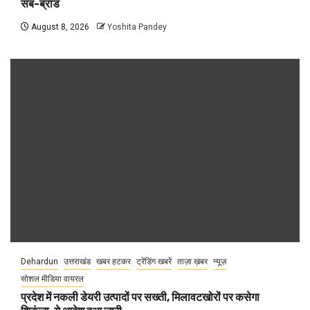
सब-ब्रांड
August 8, 2026
Yoshita Pandey
Dehardun
उत्तराखंड
खबर हटकर
ट्रेंडिंग खबरें
ताज़ा ख़बर
न्यूज़
सोशल मीडिया वायरल
प्रदेश में नकली डेयरी उत्पादों पर सख्ती, मिलावटखोरों पर कसेगा