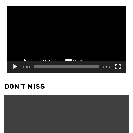
Video
Player
00:00
03:38
DON'T MISS