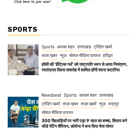
SPORTS
Sports
आपका शहर
उत्तराखंड
ट्रेंडिंग खबरें
ताज़ा ख़बर
न्यूज़
सोशल मीडिया वायरल
हरिद्वार
हॉकी की ‘हैट्रिक गर्ल’ को राष्ट्रपति भवन से आया निमंत्रण,
स्वतंत्रता दिवस समारोह में शामिल होंगी वंदना कटारिया
Newsbeat
Sports
आपका शहर
उत्तराखंड
ट्रेंडिंग खबरें
ताज़ा ख़बर
ताज़ा ख़बरें
न्यूज़
रुद्रपुर
सोशल मीडिया वायरल
300 खिलाड़ियों पर भारी पड़ा 9 साल का बच्चा, शिवाय बने
फीडे रेटिंग चैंपियन, कोरोना ने बना दिया चेस प्लेयर