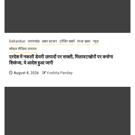
Dehardun
उत्तराखंड
खबर हटकर
ट्रेंडिंग खबरें
ताज़ा ख़बर
न्यूज़
सोशल मीडिया वायरल
प्रदेश में नकली डेयरी उत्पादों पर सख्ती, मिलावटखोरों पर कसेगा
शिकंजा, ये आदेश हुआ जारी
August 8, 2026
Yoshita Pandey