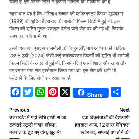
जाता है. इस फिल्म सिटी ने हजारों सितारों की मेजबानी की है.
खास बात यह है कि अमिताभ बच्चन की ब्लॉकबस्टर फिल्म ‘सूर्यवंशम’
(1999) की शूटिंग हैदराबाद की रामोजी फिल्म सिटी में हुई थी. इस
फिल्म की शूटिंग मुगल-स्टाइल पैलेस जैसे सेट पर की गई थी, जिसके
साथ एक बगीचा भी था.
इसके अलावा, एसएस राजमौली की ‘बाहुबली’, नाग अश्विन की ‘कल्कि
2898 एडी’ (2024) जैसी कई ब्लॉकबस्टर फिल्मों की शूटिंग भी रामोजी
फिल्म सिटी के अंदर ही हुई थी, जिसके लिए एक विशाल और खास तौर
पर बनाया गया सेट इस्तेमाल किया गया था. इस सेट को अभी भी
पर्यटकों के लिए संजोकर रखा गया है.
Facebook
Twitter
WhatsApp
Pinterest
X
Sha
Share
Continue
Previous
Next
उत्तराखंड में यहां सीधे हाथी से जा
दवा विक्रेताओं की देशव्यापी
Reading
टकराई स्कूटी सवार महिला,
हड़ताल आज, 12 लाख मेडिकल
गजरात के टूट गए दांत, खुद भी
स्टोर बंद, सप्लाई ठप होने की