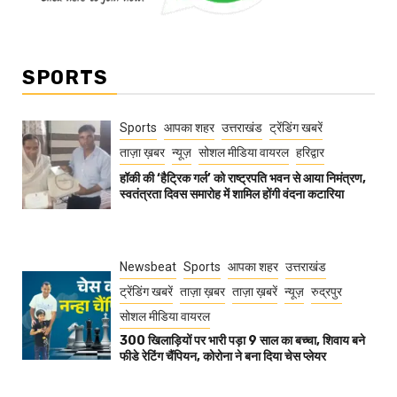
SPORTS
Sports
आपका शहर
उत्तराखंड
ट्रेंडिंग खबरें
ताज़ा ख़बर
न्यूज़
सोशल मीडिया वायरल
हरिद्वार
हॉकी की ‘हैट्रिक गर्ल’ को राष्ट्रपति भवन से आया निमंत्रण,
स्वतंत्रता दिवस समारोह में शामिल होंगी वंदना कटारिया
Newsbeat
Sports
आपका शहर
उत्तराखंड
ट्रेंडिंग खबरें
ताज़ा ख़बर
ताज़ा ख़बरें
न्यूज़
रुद्रपुर
सोशल मीडिया वायरल
300 खिलाड़ियों पर भारी पड़ा 9 साल का बच्चा, शिवाय बने
फीडे रेटिंग चैंपियन, कोरोना ने बना दिया चेस प्लेयर