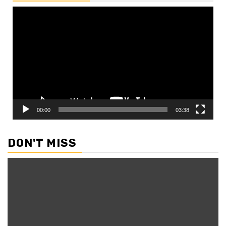
Video
Player
00:00
03:38
DON'T MISS