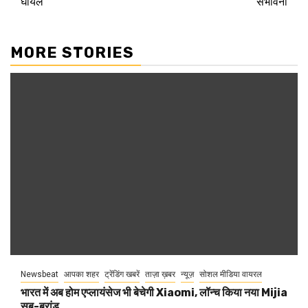
घायल
संभावना
MORE STORIES
Newsbeat
आपका शहर
ट्रेंडिंग खबरें
ताज़ा ख़बर
न्यूज़
सोशल मीडिया वायरल
भारत में अब होम एप्लायंसेज भी बेचेगी Xiaomi, लॉन्च किया नया Mijia
सब-ब्रांड