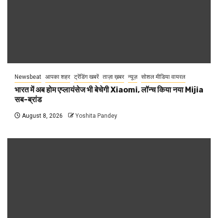
Newsbeat
आपका शहर
ट्रेंडिंग खबरें
ताज़ा ख़बर
न्यूज़
सोशल मीडिया वायरल
भारत में अब होम एप्लायंसेज भी बेचेगी Xiaomi, लॉन्च किया नया Mijia
सब-ब्रांड
August 8, 2026
Yoshita Pandey