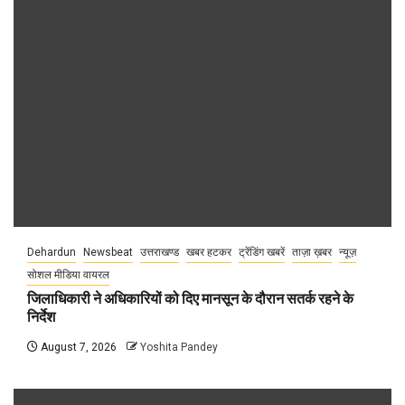
Dehardun
Newsbeat
उत्तराखण्ड
खबर हटकर
ट्रेंडिंग खबरें
ताज़ा ख़बर
न्यूज़
सोशल मीडिया वायरल
जिलाधिकारी ने अधिकारियों को दिए मानसून के दौरान सतर्क रहने के
निर्देश
August 7, 2026
Yoshita Pandey