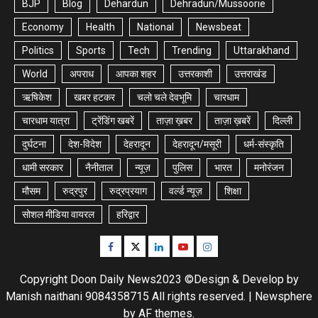
BJP
Blog
Dehardun
Dehradun/Mussoorie
Economy
Health
National
Newsbeat
Politics
Sports
Tech
Trending
Uttarakhand
World
अपराध
आपका शहर
उत्तरकाशी
उत्तराखंड
ऋषिकेश
खबर हटकर
चलो चले देवभूमि
चारधाम
चारधाम यात्रा
ट्रेंडिंग खबरें
ताज़ा ख़बर
ताज़ा ख़बरें
दिल्ली
दुर्घटना
देश-विदेश
देहरादून
देहरादून/मसूरी
धर्म-संस्कृति
धामी सरकार
नैनीताल
न्यूज़
पुलिस
भारत
मनोरंजन
मौसम
रुद्रपुर
रुद्रप्रयाग
वर्ल्ड न्यूज़
शिक्षा
सोशल मीडिया वायरल
हरिद्वार
Facebook
Twitter
Linkedin
Youtube
Instagram
Copyright Doon Daily News2023 ©Design & Develop by
Manish naithani 9084358715 All rights reserved.
|
Newsphere
by AF themes.