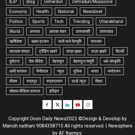
BJP
Blog
Dehardun
Dehradun/Mussoorie
Economy
Health
National
Newsbeat
Politics
Sports
Tech
Trending
Uttarakhand
World
अपराध
आपका शहर
उत्तरकाशी
उत्तराखंड
ऋषिकेश
खबर हटकर
चलो चले देवभूमि
चारधाम
चारधाम यात्रा
ट्रेंडिंग खबरें
ताज़ा ख़बर
ताज़ा ख़बरें
दिल्ली
दुर्घटना
देश-विदेश
देहरादून
देहरादून/मसूरी
धर्म-संस्कृति
धामी सरकार
नैनीताल
न्यूज़
पुलिस
भारत
मनोरंजन
मौसम
रुद्रपुर
रुद्रप्रयाग
वर्ल्ड न्यूज़
शिक्षा
सोशल मीडिया वायरल
हरिद्वार
Facebook
Twitter
Linkedin
Youtube
Instagram
Copyright Doon Daily News2023 ©Design & Develop by
Manish naithani 9084358715 All rights reserved.
|
Newsphere
by AF themes.