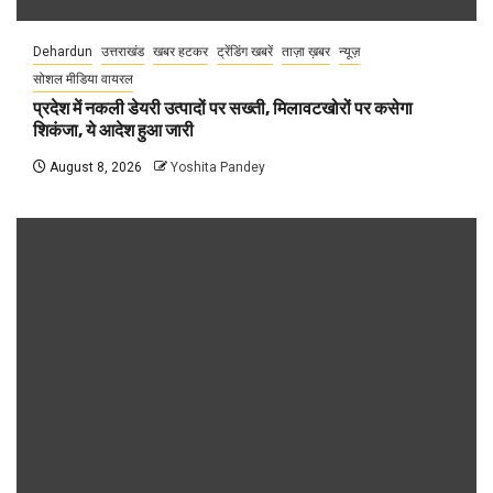
Dehardun
उत्तराखंड
खबर हटकर
ट्रेंडिंग खबरें
ताज़ा ख़बर
न्यूज़
सोशल मीडिया वायरल
प्रदेश में नकली डेयरी उत्पादों पर सख्ती, मिलावटखोरों पर कसेगा
शिकंजा, ये आदेश हुआ जारी
August 8, 2026
Yoshita Pandey