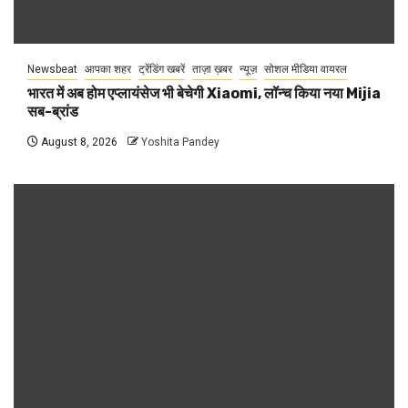
Newsbeat
आपका शहर
ट्रेंडिंग खबरें
ताज़ा ख़बर
न्यूज़
सोशल मीडिया वायरल
भारत में अब होम एप्लायंसेज भी बेचेगी Xiaomi, लॉन्च किया नया Mijia
सब-ब्रांड
August 8, 2026
Yoshita Pandey