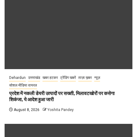
Dehardun
उत्तराखंड
खबर हटकर
ट्रेंडिंग खबरें
ताज़ा ख़बर
न्यूज़
सोशल मीडिया वायरल
प्रदेश में नकली डेयरी उत्पादों पर सख्ती, मिलावटखोरों पर कसेगा
शिकंजा, ये आदेश हुआ जारी
August 8, 2026
Yoshita Pandey