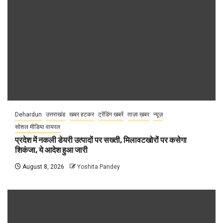
Dehardun
उत्तराखंड
खबर हटकर
ट्रेंडिंग खबरें
ताज़ा ख़बर
न्यूज़
सोशल मीडिया वायरल
प्रदेश में नकली डेयरी उत्पादों पर सख्ती, मिलावटखोरों पर कसेगा
शिकंजा, ये आदेश हुआ जारी
August 8, 2026
Yoshita Pandey