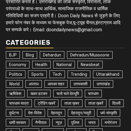
प्रसारित करता है। उत्तराखण्ड की लोक संस्कृति, विरासतों, लोक
परंपराओ के साथ-साथ आर्थिक, सामाजिक राजनीतिक व धार्मिक
गतिविधियों का सजग प्रहरी है। Doon Daily News से जुड़ने के लिए
हमारे फोन नंबर के माध्यम या फेसबुक पेज,यू-ट्यूब चैनल,इंस्टाग्राम आदि
पर सम्पर्क करे। Email: doondailynews@gmail.com
CATEGORIES
BJP
Blog
Dehardun
Dehradun/Mussoorie
Economy
Health
National
Newsbeat
Politics
Sports
Tech
Trending
Uttarakhand
World
अपराध
आपका शहर
उत्तरकाशी
उत्तराखंड
ऋषिकेश
खबर हटकर
चलो चले देवभूमि
चारधाम
चारधाम यात्रा
ट्रेंडिंग खबरें
ताज़ा ख़बर
ताज़ा ख़बरें
दिल्ली
दुर्घटना
देश-विदेश
देहरादून
देहरादून/मसूरी
धर्म-संस्कृति
धामी सरकार
नैनीताल
न्यूज़
पुलिस
भारत
मनोरंजन