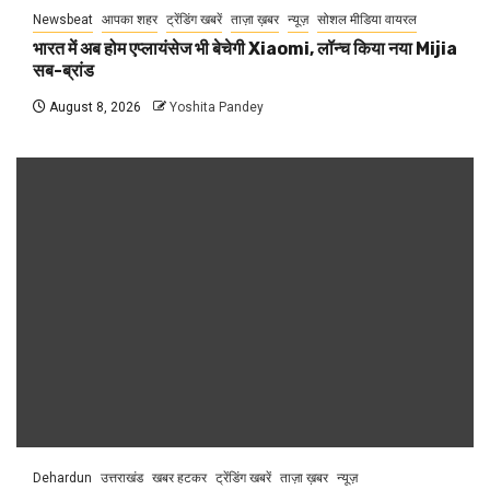
Newsbeat
आपका शहर
ट्रेंडिंग खबरें
ताज़ा ख़बर
न्यूज़
सोशल मीडिया वायरल
भारत में अब होम एप्लायंसेज भी बेचेगी Xiaomi, लॉन्च किया नया Mijia
सब-ब्रांड
August 8, 2026
Yoshita Pandey
Dehardun
उत्तराखंड
खबर हटकर
ट्रेंडिंग खबरें
ताज़ा ख़बर
न्यूज़