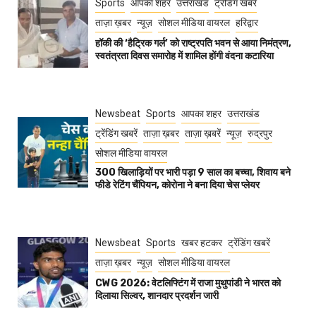
Sports
आपका शहर
उत्तराखंड
ट्रेंडिंग खबरें
ताज़ा ख़बर
न्यूज़
सोशल मीडिया वायरल
हरिद्वार
हॉकी की ‘हैट्रिक गर्ल’ को राष्ट्रपति भवन से आया निमंत्रण,
स्वतंत्रता दिवस समारोह में शामिल होंगी वंदना कटारिया
Newsbeat
Sports
आपका शहर
उत्तराखंड
ट्रेंडिंग खबरें
ताज़ा ख़बर
ताज़ा ख़बरें
न्यूज़
रुद्रपुर
सोशल मीडिया वायरल
300 खिलाड़ियों पर भारी पड़ा 9 साल का बच्चा, शिवाय बने
फीडे रेटिंग चैंपियन, कोरोना ने बना दिया चेस प्लेयर
Newsbeat
Sports
खबर हटकर
ट्रेंडिंग खबरें
ताज़ा ख़बर
न्यूज़
सोशल मीडिया वायरल
CWG 2026: वेटलिफ्टिंग में राजा मुथुपांडी ने भारत को
दिलाया सिल्वर, शानदार प्रदर्शन जारी