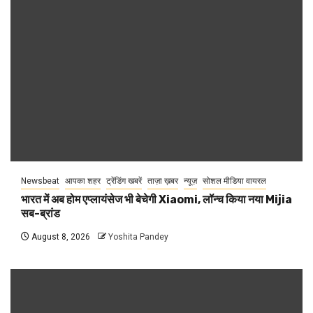
Newsbeat
आपका शहर
ट्रेंडिंग खबरें
ताज़ा ख़बर
न्यूज़
सोशल मीडिया वायरल
भारत में अब होम एप्लायंसेज भी बेचेगी Xiaomi, लॉन्च किया नया Mijia
सब-ब्रांड
August 8, 2026
Yoshita Pandey