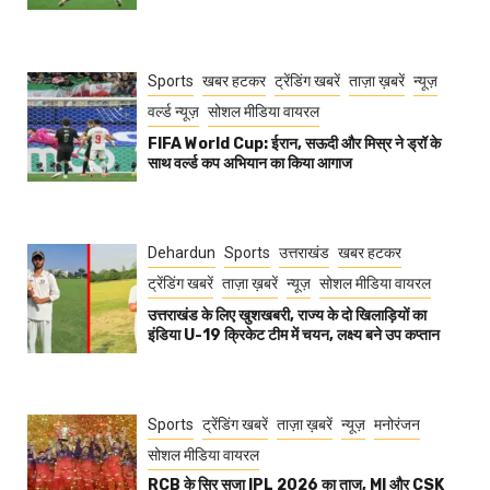
Sports
खबर हटकर
ट्रेंडिंग खबरें
ताज़ा ख़बरें
न्यूज़
वर्ल्ड न्यूज़
सोशल मीडिया वायरल
FIFA World Cup: ईरान, सऊदी और मिस्र ने ड्रॉ के
साथ वर्ल्ड कप अभियान का किया आगाज
Dehardun
Sports
उत्तराखंड
खबर हटकर
ट्रेंडिंग खबरें
ताज़ा ख़बरें
न्यूज़
सोशल मीडिया वायरल
उत्तराखंड के लिए खुशखबरी, राज्य के दो खिलाड़ियों का
इंडिया U-19 क्रिकेट टीम में चयन, लक्ष्य बने उप कप्तान
Sports
ट्रेंडिंग खबरें
ताज़ा ख़बरें
न्यूज़
मनोरंजन
सोशल मीडिया वायरल
RCB के सिर सजा IPL 2026 का ताज, MI और CSK