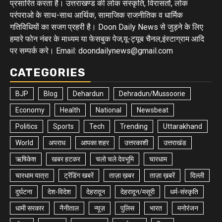
प्रसारित करता है। उत्तराखण्ड की लोक संस्कृति, विरासतों, लोक
परंपराओ के साथ-साथ आर्थिक, सामाजिक राजनीतिक व धार्मिक
गतिविधियों का सजग प्रहरी है। Doon Daily News से जुड़ने के लिए
हमारे फोन नंबर के माध्यम या फेसबुक पेज,यू-ट्यूब चैनल,इंस्टाग्राम आदि
पर सम्पर्क करे। Email: doondailynews@gmail.com
CATEGORIES
BJP
Blog
Dehardun
Dehradun/Mussoorie
Economy
Health
National
Newsbeat
Politics
Sports
Tech
Trending
Uttarakhand
World
अपराध
आपका शहर
उत्तरकाशी
उत्तराखंड
ऋषिकेश
खबर हटकर
चलो चले देवभूमि
चारधाम
चारधाम यात्रा
ट्रेंडिंग खबरें
ताज़ा ख़बर
ताज़ा ख़बरें
दिल्ली
दुर्घटना
देश-विदेश
देहरादून
देहरादून/मसूरी
धर्म-संस्कृति
धामी सरकार
नैनीताल
न्यूज़
पुलिस
भारत
मनोरंजन