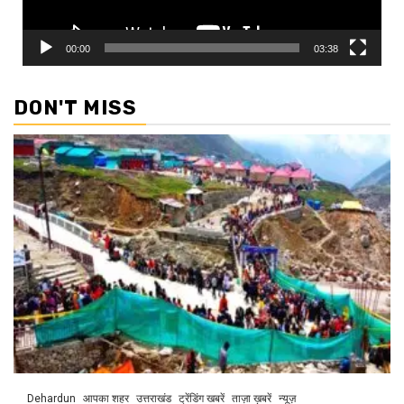
00:00
03:38
DON'T MISS
Dehardun
आपका शहर
उत्तराखंड
ट्रेंडिंग खबरें
ताज़ा ख़बरें
न्यूज़