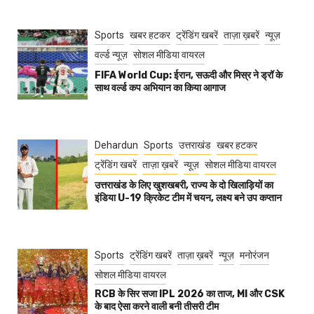
Sports
खबर हटकर
ट्रेंडिंग खबरें
ताज़ा ख़बरें
न्यूज़
वर्ल्ड न्यूज़
सोशल मीडिया वायरल
FIFA World Cup: ईरान, सऊदी और मिस्र ने ड्रॉ के
साथ वर्ल्ड कप अभियान का किया आगाज
Dehardun
Sports
उत्तराखंड
खबर हटकर
ट्रेंडिंग खबरें
ताज़ा ख़बरें
न्यूज़
सोशल मीडिया वायरल
उत्तराखंड के लिए खुशखबरी, राज्य के दो खिलाड़ियों का
इंडिया U-19 क्रिकेट टीम में चयन, लक्ष्य बने उप कप्तान
Sports
ट्रेंडिंग खबरें
ताज़ा ख़बरें
न्यूज़
मनोरंजन
सोशल मीडिया वायरल
RCB के सिर सजा IPL 2026 का ताज, MI और CSK
के बाद ऐसा करने वाली बनी तीसरी टीम