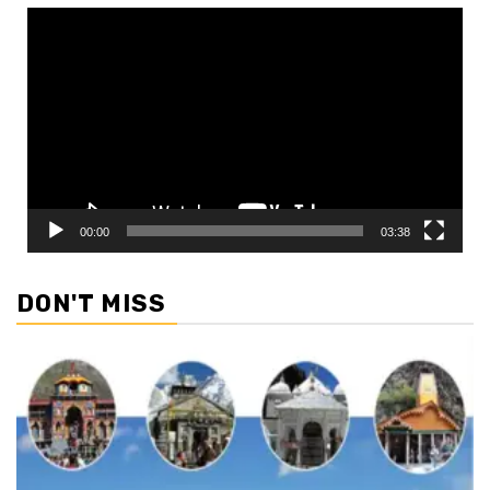
Video
Player
00:00
03:38
DON'T MISS