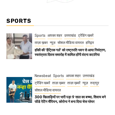
SPORTS
Sports
आपका शहर
उत्तराखंड
ट्रेंडिंग खबरें
ताज़ा ख़बर
न्यूज़
सोशल मीडिया वायरल
हरिद्वार
हॉकी की ‘हैट्रिक गर्ल’ को राष्ट्रपति भवन से आया निमंत्रण,
स्वतंत्रता दिवस समारोह में शामिल होंगी वंदना कटारिया
Newsbeat
Sports
आपका शहर
उत्तराखंड
ट्रेंडिंग खबरें
ताज़ा ख़बर
ताज़ा ख़बरें
न्यूज़
रुद्रपुर
सोशल मीडिया वायरल
300 खिलाड़ियों पर भारी पड़ा 9 साल का बच्चा, शिवाय बने
फीडे रेटिंग चैंपियन, कोरोना ने बना दिया चेस प्लेयर