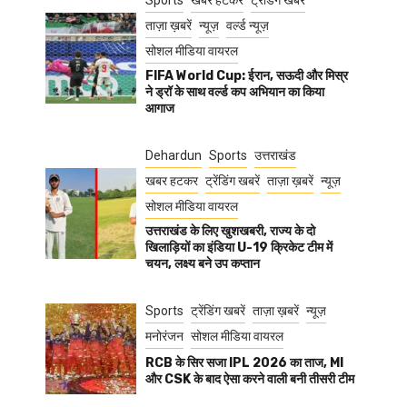
Sports
खबर हटकर
ट्रेंडिंग खबरें
ताज़ा ख़बरें
न्यूज़
वर्ल्ड न्यूज़
सोशल मीडिया वायरल
FIFA World Cup: ईरान, सऊदी और मिस्र
ने ड्रॉ के साथ वर्ल्ड कप अभियान का किया
आगाज
Dehardun
Sports
उत्तराखंड
खबर हटकर
ट्रेंडिंग खबरें
ताज़ा ख़बरें
न्यूज़
सोशल मीडिया वायरल
उत्तराखंड के लिए खुशखबरी, राज्य के दो
खिलाड़ियों का इंडिया U-19 क्रिकेट टीम में
चयन, लक्ष्य बने उप कप्तान
Sports
ट्रेंडिंग खबरें
ताज़ा ख़बरें
न्यूज़
मनोरंजन
सोशल मीडिया वायरल
RCB के सिर सजा IPL 2026 का ताज, MI
और CSK के बाद ऐसा करने वाली बनी तीसरी टीम