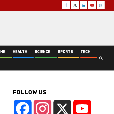
Facebook
Twitter
Linkedin
Youtube
Instagr
IME
HEALTH
SCIENCE
SPORTS
TECH
FOLLOW US
Facebook
Instagram
X
YouTube