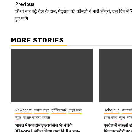
Continue
Previous
चौथी बार बढ़े तेल के दाम, पेट्रोल की कीमतों ने मारी सेंचुरी, दस दिन में 
Reading
हुए महंगे
MORE STORIES
Newsbeat
आपका शहर
ट्रेंडिंग खबरें
ताज़ा ख़बर
Dehardun
उत्तराख
न्यूज़
सोशल मीडिया वायरल
ताज़ा ख़बर
न्यूज़
सोश
भारत में अब होम एप्लायंसेज भी बेचेगी
प्रदेश में नकली ड
Xiaomi, लॉन्च किया नया Mijia सब-
मिलावटखोरों पर 