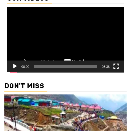
Video
Player
00:00
03:38
DON'T MISS