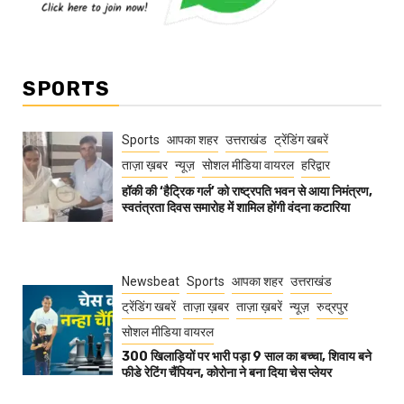
SPORTS
Sports
आपका शहर
उत्तराखंड
ट्रेंडिंग खबरें
ताज़ा ख़बर
न्यूज़
सोशल मीडिया वायरल
हरिद्वार
हॉकी की ‘हैट्रिक गर्ल’ को राष्ट्रपति भवन से आया निमंत्रण,
स्वतंत्रता दिवस समारोह में शामिल होंगी वंदना कटारिया
Newsbeat
Sports
आपका शहर
उत्तराखंड
ट्रेंडिंग खबरें
ताज़ा ख़बर
ताज़ा ख़बरें
न्यूज़
रुद्रपुर
सोशल मीडिया वायरल
300 खिलाड़ियों पर भारी पड़ा 9 साल का बच्चा, शिवाय बने
फीडे रेटिंग चैंपियन, कोरोना ने बना दिया चेस प्लेयर