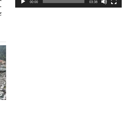
00:00
03:38
-
ट