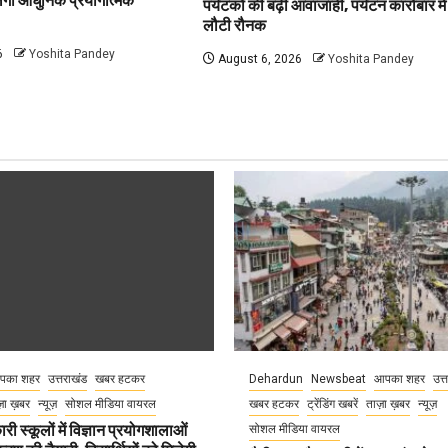
मिलेगी आधुनिक प्रयोगात्मक
पर्यटकों की बढ़ी आवाजाही, पर्यटन कारोबार में
लौटी रौनक
6
Yoshita Pandey
August 6, 2026
Yoshita Pandey
पका शहर
उत्तराखंड
खबर हटकर
Dehardun
Newsbeat
आपका शहर
उत्
़ा ख़बर
न्यूज़
सोशल मीडिया वायरल
खबर हटकर
ट्रेंडिंग खबरें
ताज़ा ख़बर
न्यूज़
री स्कूलों में विज्ञान प्रयोगशालाओं
सोशल मीडिया वायरल