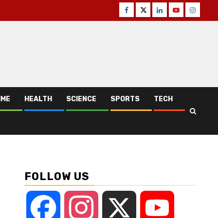
Facebook
Twitter
Linkedin
Youtube
Instagr
IME
HEALTH
SCIENCE
SPORTS
TECH
FOLLOW US
Facebook
Instagram
X
YouTube