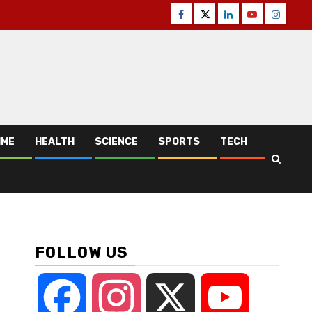
Facebook
Twitter
Linkedin
Youtube
Instagr
IME
HEALTH
SCIENCE
SPORTS
TECH
FOLLOW US
Facebook
Instagram
X
YouTube