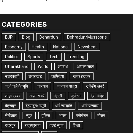
ey
CATEGORIES
BJP
Blog
Dehardun
Dehradun/Mussoorie
Economy
Health
National
Newsbeat
Politics
Sports
Tech
Trending
Uttarakhand
World
अपराध
आपका शहर
उत्तरकाशी
उत्तराखंड
ऋषिकेश
खबर हटकर
चलो चले देवभूमि
चारधाम
चारधाम यात्रा
ट्रेंडिंग खबरें
ताज़ा ख़बर
ताज़ा ख़बरें
दिल्ली
दुर्घटना
देश-विदेश
देहरादून
देहरादून/मसूरी
धर्म-संस्कृति
धामी सरकार
नैनीताल
न्यूज़
पुलिस
भारत
मनोरंजन
मौसम
रुद्रपुर
रुद्रप्रयाग
वर्ल्ड न्यूज़
शिक्षा