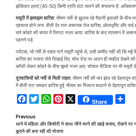
झोंकेदार हवाएं (40-50) किमी प्रति घंटा चलने की संभावना है. अधिक
मसूरी में झमाझम बारिश:
भीषण गर्मी से झुलस रहे मैदानी इलाकों के बीच मस
एहसास होने लगा. बीती देर रात अचानक तेज बारिश, ओलावृष्टि और सर्द हव
घने कोहरे की चादर में लिपटा नजर आया. बारिश के बाद तापमान में अचानक 
पहनने पड़े.
पर्यटक, जो गर्मी से राहत पाने मसूरी पहुंचे थे, उन्हें उम्मीद नहीं थी 
बारिश का नजारा लेते दिखाई दिए. मॉल रोड पर अलग ही माहौल देखने को मिला
कॉफी लेकर कोहरे के बीच घूमते नजर आए. सोशल मीडिया पर भी मसूरी के
दूनवासियों को गर्मी से मिली राहत:
भीषण गर्मी की मार झेल रहे देहरादून व
में बीती रात जमकर बारिश हुई. मौसम का मिजाज बदलने से देहरादून वासिय
Facebook
Twitter
WhatsApp
Pinterest
X
Sh
Share
Continue
Previous
थाने में महिला और किशोरी ने साथ जीने मरने की खाई कसम, रोकने पर नद
Reading
कूदने की बना रही थी योजना