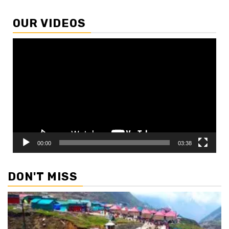
OUR VIDEOS
Video
Player
00:00
03:38
DON'T MISS