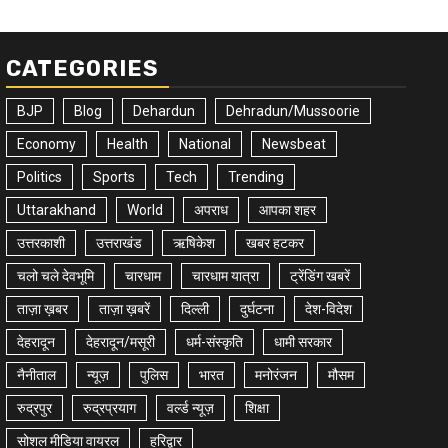
CATEGORIES
BJP
Blog
Dehardun
Dehradun/Mussoorie
Economy
Health
National
Newsbeat
Politics
Sports
Tech
Trending
Uttarakhand
World
अपराध
आपका शहर
उत्तरकाशी
उत्तराखंड
ऋषिकेश
खबर हटकर
चलो चले देवभूमि
चारधाम
चारधाम यात्रा
ट्रेंडिंग खबरें
ताज़ा ख़बर
ताज़ा ख़बरें
दिल्ली
दुर्घटना
देश-विदेश
देहरादून
देहरादून/मसूरी
धर्म-संस्कृति
धामी सरकार
नैनीताल
न्यूज़
पुलिस
भारत
मनोरंजन
मौसम
रुद्रपुर
रुद्रप्रयाग
वर्ल्ड न्यूज़
शिक्षा
सोशल मीडिया वायरल
हरिद्वार