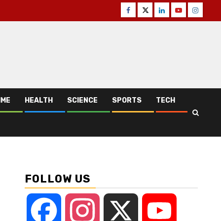
Facebook
Twitter
Linkedin
Youtube
Instagr
IME
HEALTH
SCIENCE
SPORTS
TECH
FOLLOW US
Facebook
Instagram
X
YouTube