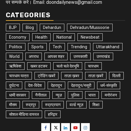
पर सम्पर्क करे। Email: doondailynews@gmail.com
CATEGORIES
BJP
Blog
Dehardun
Dehradun/Mussoorie
Economy
Health
National
Newsbeat
Politics
Sports
Tech
Trending
Uttarakhand
World
अपराध
आपका शहर
उत्तरकाशी
उत्तराखंड
ऋषिकेश
खबर हटकर
चलो चले देवभूमि
चारधाम
चारधाम यात्रा
ट्रेंडिंग खबरें
ताज़ा ख़बर
ताज़ा ख़बरें
दिल्ली
दुर्घटना
देश-विदेश
देहरादून
देहरादून/मसूरी
धर्म-संस्कृति
धामी सरकार
नैनीताल
न्यूज़
पुलिस
भारत
मनोरंजन
मौसम
रुद्रपुर
रुद्रप्रयाग
वर्ल्ड न्यूज़
शिक्षा
सोशल मीडिया वायरल
हरिद्वार
Facebook
Twitter
Linkedin
Youtube
Instagram