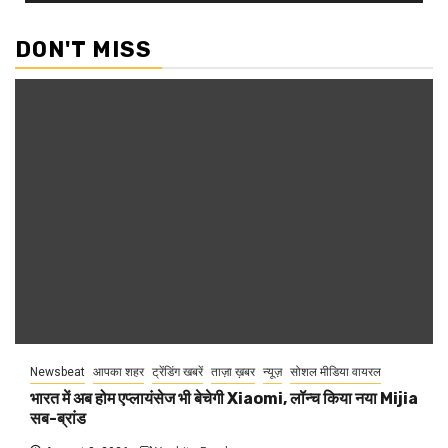
DON'T MISS
Newsbeat
आपका शहर
ट्रेंडिंग खबरें
ताज़ा ख़बर
न्यूज़
सोशल मीडिया वायरल
भारत में अब होम एप्लायंसेज भी बेचेगी Xiaomi, लॉन्च किया नया Mijia
सब-ब्रांड