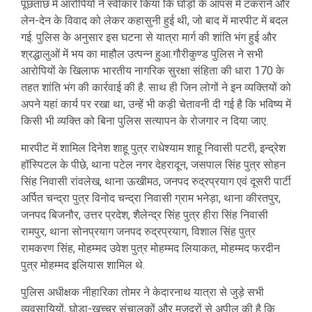
पूछताछ में आरोपियों ने स्वीकार किया कि घोड़ों के आपस में टकराने और
लेन-देन के विवाद को लेकर कहासुनी हुई थी, जो बाद में मारपीट में बदल
गई. पुलिस के अनुसार इस घटना से यात्रा मार्ग की शांति भंग हुई और
श्रद्धालुओं में भय का माहौल उत्पन्न हुआ.गौरीकुण्ड पुलिस ने सभी
आरोपियों के खिलाफ भारतीय नागरिक सुरक्षा संहिता की धारा 170 के
तहत शांति भंग की कार्रवाई की है. साथ ही जिन लोगों ने इन व्यक्तियों को
अपने यहां कार्य पर रखा था, उन्हें भी कड़ी चेतावनी दी गई है कि भविष्य में
किसी भी व्यक्ति को बिना पुलिस सत्यापन के रोजगार न दिया जाए.
मारपीट में शामिल दिनेश शाहू पुत्र राधेश्याम शाहू निवासी पटरी, इन्द्रेश
हॉस्पिटल के पीछे, थाना पटेल नगर देहरादून, जसपाल सिंह पुत्र सोहन
सिंह निवासी रांवलेख, थाना ऊखीमठ, जनपद रुद्रप्रयाग एवं दूसरी पार्टी
अर्पित चन्द्रा पुत्र विनोद चन्द्रा निवासी ग्राम भनेड़ा, थाना कीरतपुर,
जनपद बिजनौर, उत्तर प्रदेश, शैलेन्द्र सिंह पुत्र हीरा सिंह निवासी
रामपुर, थाना सोनप्रयाग जनपद रुद्रप्रयाग, विशाल सिंह पुत्र
रामकरण सिंह, मोहम्मद उवेश पुत्र मोहम्मद लियाकत, मोहम्मद फरदीन
पुत्र मोहम्मद इलियास शामिल थे.
पुलिस अधीक्षक नीहारिका तोमर ने केदारनाथ यात्रा से जुड़े सभी
व्यवसायियों, घोड़ा-खच्चर संचालकों और मजदूरों से अपील की है कि