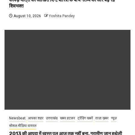
शिवभक्त
August 10, 2026
Yoshita Pandey
Newsbeat
आपका शहर
उत्तराखंड
खबर हटकर
ट्रेंडिंग खबरें
ताज़ा ख़बर
न्यूज़
सोशल मीडिया वायरल
2013 की आपदा में ध्वस्त पुल आज तक नहीं बना, ग्रामीण जान हथेली