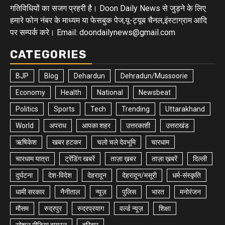
गतिविधियों का सजग प्रहरी है। Doon Daily News से जुड़ने के लिए
हमारे फोन नंबर के माध्यम या फेसबुक पेज,यू-ट्यूब चैनल,इंस्टाग्राम आदि
पर सम्पर्क करे। Email: doondailynews@gmail.com
CATEGORIES
BJP
Blog
Dehardun
Dehradun/Mussoorie
Economy
Health
National
Newsbeat
Politics
Sports
Tech
Trending
Uttarakhand
World
अपराध
आपका शहर
उत्तरकाशी
उत्तराखंड
ऋषिकेश
खबर हटकर
चलो चले देवभूमि
चारधाम
चारधाम यात्रा
ट्रेंडिंग खबरें
ताज़ा ख़बर
ताज़ा ख़बरें
दिल्ली
दुर्घटना
देश-विदेश
देहरादून
देहरादून/मसूरी
धर्म-संस्कृति
धामी सरकार
नैनीताल
न्यूज़
पुलिस
भारत
मनोरंजन
मौसम
रुद्रपुर
रुद्रप्रयाग
वर्ल्ड न्यूज़
शिक्षा
सोशल मीडिया वायरल
हरिद्वार