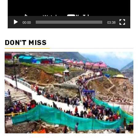
00:00
03:38
DON'T MISS