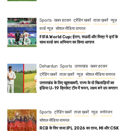
Sports
खबर हटकर
ट्रेंडिंग खबरें
ताज़ा ख़बरें
न्यूज़
वर्ल्ड न्यूज़
सोशल मीडिया वायरल
FIFA World Cup: ईरान, सऊदी और मिस्र ने ड्रॉ के
साथ वर्ल्ड कप अभियान का किया आगाज
Dehardun
Sports
उत्तराखंड
खबर हटकर
ट्रेंडिंग खबरें
ताज़ा ख़बरें
न्यूज़
सोशल मीडिया वायरल
उत्तराखंड के लिए खुशखबरी, राज्य के दो खिलाड़ियों का
इंडिया U-19 क्रिकेट टीम में चयन, लक्ष्य बने उप कप्तान
Sports
ट्रेंडिंग खबरें
ताज़ा ख़बरें
न्यूज़
मनोरंजन
सोशल मीडिया वायरल
RCB के सिर सजा IPL 2026 का ताज, MI और CSK