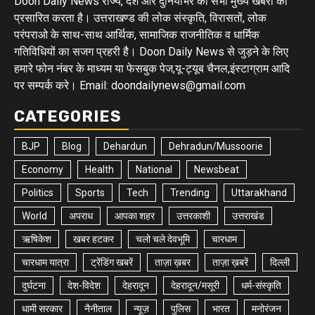
Doon Daily News राज्य, देश और दुनियाभर की सभी मुख्य खबरों को
प्रसारित करता है। उत्तराखण्ड की लोक संस्कृति, विरासतों, लोक
परंपराओ के साथ-साथ आर्थिक, सामाजिक राजनीतिक व धार्मिक
गतिविधियों का सजग प्रहरी है। Doon Daily News से जुड़ने के लिए
हमारे फोन नंबर के माध्यम या फेसबुक पेज,यू-ट्यूब चैनल,इंस्टाग्राम आदि
पर सम्पर्क करे। Email: doondailynews@gmail.com
CATEGORIES
BJP
Blog
Dehardun
Dehradun/Mussoorie
Economy
Health
National
Newsbeat
Politics
Sports
Tech
Trending
Uttarakhand
World
अपराध
आपका शहर
उत्तरकाशी
उत्तराखंड
ऋषिकेश
खबर हटकर
चलो चले देवभूमि
चारधाम
चारधाम यात्रा
ट्रेंडिंग खबरें
ताज़ा ख़बर
ताज़ा ख़बरें
दिल्ली
दुर्घटना
देश-विदेश
देहरादून
देहरादून/मसूरी
धर्म-संस्कृति
धामी सरकार
नैनीताल
न्यूज़
पुलिस
भारत
मनोरंजन