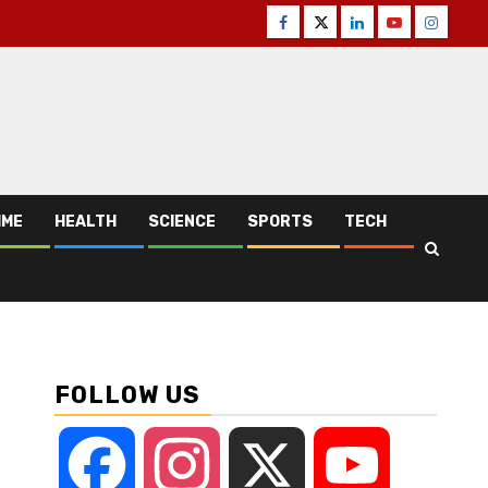
Facebook
Twitter
Linkedin
Youtube
Instagr
IME
HEALTH
SCIENCE
SPORTS
TECH
FOLLOW US
Facebook
Instagram
X
YouTube