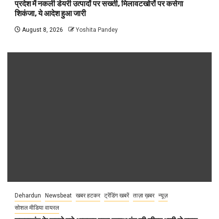
प्रदेश में नकली डेयरी उत्पादों पर सख्ती, मिलावटखोरों पर कसेगा
शिकंजा, ये आदेश हुआ जारी
August 8, 2026
Yoshita Pandey
Dehardun
Newsbeat
खबर हटकर
ट्रेंडिंग खबरें
ताज़ा ख़बर
न्यूज़
सोशल मीडिया वायरल