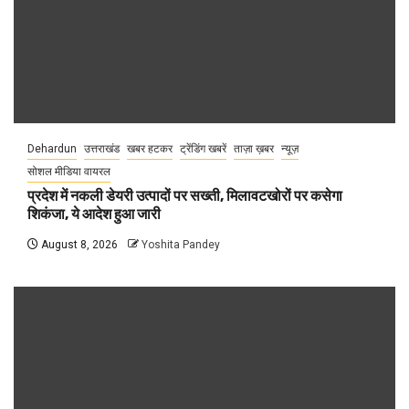
Dehardun
उत्तराखंड
खबर हटकर
ट्रेंडिंग खबरें
ताज़ा ख़बर
न्यूज़
सोशल मीडिया वायरल
प्रदेश में नकली डेयरी उत्पादों पर सख्ती, मिलावटखोरों पर कसेगा
शिकंजा, ये आदेश हुआ जारी
August 8, 2026
Yoshita Pandey