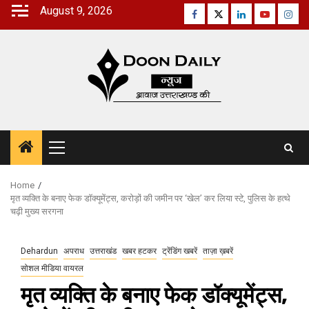
Skip
August 9, 2026
Facebook
Twitter
Linkedin
Youtube
Inst
to
content
Primary
Menu
Home
मृत व्यक्ति के बनाए फेक डॉक्यूमेंट्स, करोड़ों की जमीन पर ‘खेल’ कर लिया स्टे, पुलिस के हत्थे
चढ़ी मुख्य सरगना
Dehardun
अपराध
उत्तराखंड
खबर हटकर
ट्रेंडिंग खबरें
ताज़ा ख़बरें
सोशल मीडिया वायरल
मृत व्यक्ति के बनाए फेक डॉक्यूमेंट्स,