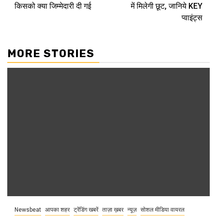
किसको क्या जिम्मेदारी दी गई
में मिलेगी छूट, जानिये KEY
प्वाइंट्स
MORE STORIES
Newsbeat
आपका शहर
ट्रेंडिंग खबरें
ताज़ा ख़बर
न्यूज़
सोशल मीडिया वायरल