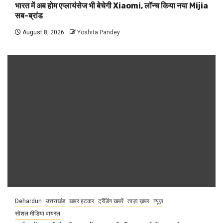
भारत में अब होम एप्लायंसेज भी बेचेगी Xiaomi, लॉन्च किया नया Mijia
सब-ब्रांड
August 8, 2026
Yoshita Pandey
Dehardun
उत्तराखंड
खबर हटकर
ट्रेंडिंग खबरें
ताज़ा ख़बर
न्यूज़
सोशल मीडिया वायरल