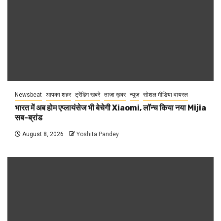
Newsbeat
आपका शहर
ट्रेंडिंग खबरें
ताज़ा ख़बर
न्यूज़
सोशल मीडिया वायरल
भारत में अब होम एप्लायंसेज भी बेचेगी Xiaomi, लॉन्च किया नया Mijia
सब-ब्रांड
August 8, 2026
Yoshita Pandey