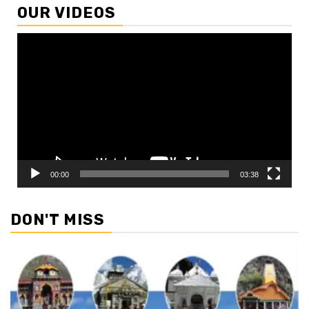
OUR VIDEOS
Video
Player
00:00
03:38
DON'T MISS