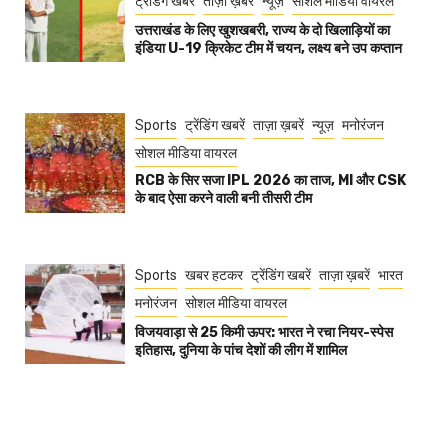
ट्रेंडिंग खबरें
ताज़ा ख़बरें
न्यूज़
सोशल मीडिया वायरल
उत्तराखंड के लिए खुशखबरी, राज्य के दो खिलाड़ियों का
इंडिया U-19 क्रिकेट टीम में चयन, लक्ष्य बने उप कप्तान
Sports
ट्रेंडिंग खबरें
ताज़ा ख़बरें
न्यूज़
मनोरंजन
सोशल मीडिया वायरल
RCB के सिर सजा IPL 2026 का ताज, MI और CSK
के बाद ऐसा करने वाली बनी तीसरी टीम
Sports
खबर हटकर
ट्रेंडिंग खबरें
ताज़ा ख़बरें
भारत
मनोरंजन
सोशल मीडिया वायरल
विजयवाड़ा से 25 किमी ऊपर: भारत ने रचा नियर-स्पेस
इतिहास, दुनिया के पांच देशों की लीग में शामिल