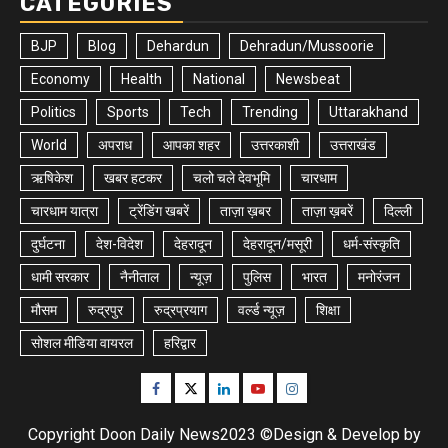
CATEGORIES
BJP
Blog
Dehardun
Dehradun/Mussoorie
Economy
Health
National
Newsbeat
Politics
Sports
Tech
Trending
Uttarakhand
World
अपराध
आपका शहर
उत्तरकाशी
उत्तराखंड
ऋषिकेश
खबर हटकर
चलो चले देवभूमि
चारधाम
चारधाम यात्रा
ट्रेंडिंग खबरें
ताज़ा ख़बर
ताज़ा ख़बरें
दिल्ली
दुर्घटना
देश-विदेश
देहरादून
देहरादून/मसूरी
धर्म-संस्कृति
धामी सरकार
नैनीताल
न्यूज़
पुलिस
भारत
मनोरंजन
मौसम
रुद्रपुर
रुद्रप्रयाग
वर्ल्ड न्यूज़
शिक्षा
सोशल मीडिया वायरल
हरिद्वार
Facebook
Twitter
Linkedin
Youtube
Instagram
Copyright Doon Daily News2023 ©Design & Develop by