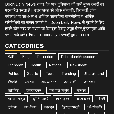
Doon Daily News राज्य, देश और दुनियाभर की सभी मुख्य खबरों को
प्रसारित करता है। उत्तराखण्ड की लोक संस्कृति, विरासतों, लोक
परंपराओ के साथ-साथ आर्थिक, सामाजिक राजनीतिक व धार्मिक
गतिविधियों का सजग प्रहरी है। Doon Daily News से जुड़ने के लिए
हमारे फोन नंबर के माध्यम या फेसबुक पेज,यू-ट्यूब चैनल,इंस्टाग्राम आदि
पर सम्पर्क करे। Email: doondailynews@gmail.com
CATEGORIES
BJP
Blog
Dehardun
Dehradun/Mussoorie
Economy
Health
National
Newsbeat
Politics
Sports
Tech
Trending
Uttarakhand
World
अपराध
आपका शहर
उत्तरकाशी
उत्तराखंड
ऋषिकेश
खबर हटकर
चलो चले देवभूमि
चारधाम
चारधाम यात्रा
ट्रेंडिंग खबरें
ताज़ा ख़बर
ताज़ा ख़बरें
दिल्ली
दुर्घटना
देश-विदेश
देहरादून
देहरादून/मसूरी
धर्म-संस्कृति