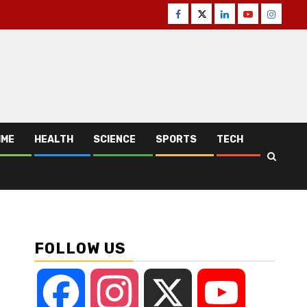
Facebook
Twitter
Linkedin
Youtube
Instagr
IME
HEALTH
SCIENCE
SPORTS
TECH
FOLLOW US
Facebook
Instagram
X
YouTube