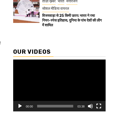
ताज़ा ख़बरें
भारत
मनोरंजन
सोशल मीडिया वायरल
विजयवाड़ा से 25 किमी ऊपर: भारत ने रचा
नियर-स्पेस इतिहास, दुनिया के पांच देशों की लीग
में शामिल
े
OUR VIDEOS
Video
Player
00:00
03:38