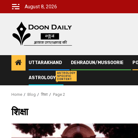
Skip
August 8, 2026
to
content
UTTARAKHAND
DEHRADUN/MUSSOORIE
PO
ASTROLOGY
SPECIFIC
ASTROLOGY
CONTENT
Home
Blog
शिक्षा
Page 2
शिक्षा