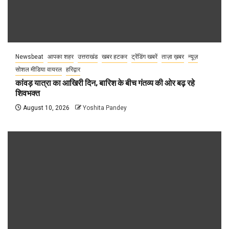
Newsbeat
आपका शहर
उत्तराखंड
खबर हटकर
ट्रेंडिंग खबरें
ताज़ा ख़बर
न्यूज़
सोशल मीडिया वायरल
हरिद्वार
कांवड़ यात्रा का आखिरी दिन, बारिश के बीच गंतव्य की ओर बढ़ रहे
शिवभक्त
August 10, 2026
Yoshita Pandey