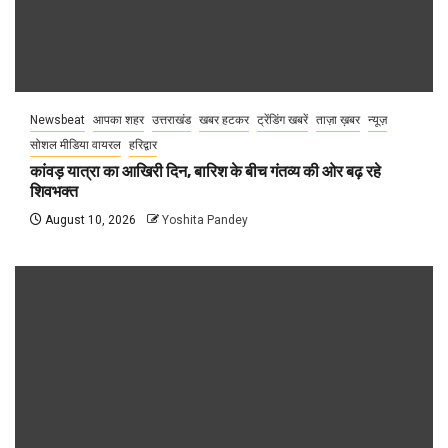
Newsbeat
आपका शहर
उत्तराखंड
खबर हटकर
ट्रेंडिंग खबरें
ताज़ा ख़बर
न्यूज़
सोशल मीडिया वायरल
हरिद्वार
कांवड़ यात्रा का आखिरी दिन, बारिश के बीच गंतव्य की ओर बढ़ रहे
शिवभक्त
August 10, 2026
Yoshita Pandey