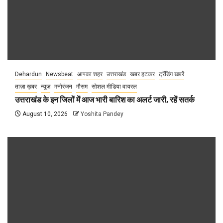
Dehardun
Newsbeat
आपका शहर
उत्तराखंड
खबर हटकर
ट्रेंडिंग खबरें
ताज़ा ख़बर
न्यूज़
मनोरंजन
मौसम
सोशल मीडिया वायरल
उत्तराखंड के इन जिलों में आज भारी बारिश का अलर्ट जारी, रहें सतर्क
August 10, 2026
Yoshita Pandey