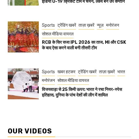
इंडिया U-19 क्रिकेट टीम में चयन, लक्ष्य बने उप कप्तान
Sports
ट्रेंडिंग खबरें
ताज़ा ख़बरें
न्यूज़
मनोरंजन
सोशल मीडिया वायरल
RCB के सिर सजा IPL 2026 का ताज, MI और CSK
के बाद ऐसा करने वाली बनी तीसरी टीम
Sports
खबर हटकर
ट्रेंडिंग खबरें
ताज़ा ख़बरें
भारत
मनोरंजन
सोशल मीडिया वायरल
विजयवाड़ा से 25 किमी ऊपर: भारत ने रचा नियर-स्पेस
इतिहास, दुनिया के पांच देशों की लीग में शामिल
OUR VIDEOS