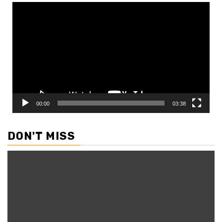
Video
Player
00:00
03:38
DON'T MISS