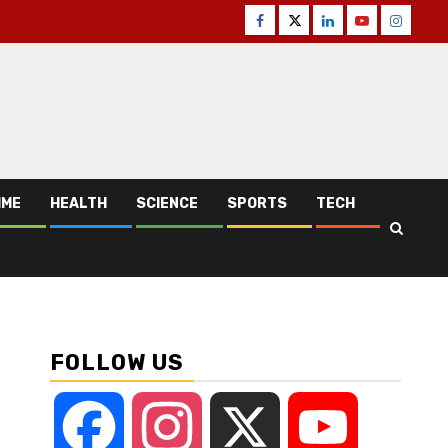
Facebook
Twitter
Linkedin
Youtube
Instagr
IME
HEALTH
SCIENCE
SPORTS
TECH
FOLLOW US
Facebook
Instagram
X
YouTube