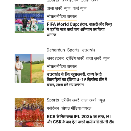
Sports
खबर हटकर
ट्रेंडिंग खबरें
ताज़ा ख़बरें
न्यूज़
वर्ल्ड न्यूज़
सोशल मीडिया वायरल
FIFA World Cup: ईरान, सऊदी और मिस्र
ने ड्रॉ के साथ वर्ल्ड कप अभियान का किया
आगाज
Dehardun
Sports
उत्तराखंड
खबर हटकर
ट्रेंडिंग खबरें
ताज़ा ख़बरें
न्यूज़
सोशल मीडिया वायरल
उत्तराखंड के लिए खुशखबरी, राज्य के दो
खिलाड़ियों का इंडिया U-19 क्रिकेट टीम में
चयन, लक्ष्य बने उप कप्तान
Sports
ट्रेंडिंग खबरें
ताज़ा ख़बरें
न्यूज़
मनोरंजन
सोशल मीडिया वायरल
RCB के सिर सजा IPL 2026 का ताज, MI
और CSK के बाद ऐसा करने वाली बनी तीसरी टीम