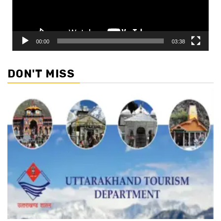
00:00
03:38
DON'T MISS