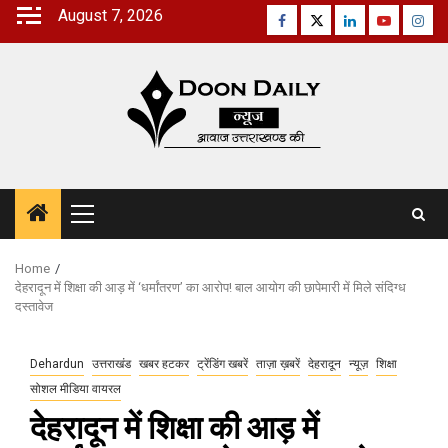
Skip
August 7, 2026
Facebook
Twitter
Linkedin
Youtube
Inst
to
content
Primary
Menu
Home
देहरादून में शिक्षा की आड़ में ‘धर्मांतरण’ का आरोप! बाल आयोग की छापेमारी में मिले संदिग्ध
दस्तावेज
Dehardun
उत्तराखंड
खबर हटकर
ट्रेंडिंग खबरें
ताज़ा ख़बरें
देहरादून
न्यूज़
शिक्षा
सोशल मीडिया वायरल
देहरादून में शिक्षा की आड़ में