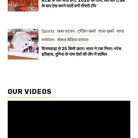
RCB के सिर सजा IPL 2026 का ताज, MI और CSK
के बाद ऐसा करने वाली बनी तीसरी टीम
Sports
खबर हटकर
ट्रेंडिंग खबरें
ताज़ा ख़बरें
भारत
मनोरंजन
सोशल मीडिया वायरल
विजयवाड़ा से 25 किमी ऊपर: भारत ने रचा नियर-स्पेस
इतिहास, दुनिया के पांच देशों की लीग में शामिल
OUR VIDEOS
Video
Player