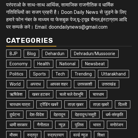
परंपराओ के साथ-साथ आर्थिक, सामाजिक राजनीतिक व धार्मिक
गतिविधियों का सजग प्रहरी है। Doon Daily News से जुड़ने के लिए
हमारे फोन नंबर के माध्यम या फेसबुक पेज,यू-ट्यूब चैनल,इंस्टाग्राम आदि
पर सम्पर्क करे। Email: doondailynews@gmail.com
CATEGORIES
BJP
Blog
Dehardun
Dehradun/Mussoorie
Economy
Health
National
Newsbeat
Politics
Sports
Tech
Trending
Uttarakhand
World
अपराध
आपका शहर
उत्तरकाशी
उत्तराखंड
ऋषिकेश
खबर हटकर
चलो चले देवभूमि
चारधाम
चारधाम यात्रा
ट्रेंडिंग खबरें
ताज़ा ख़बर
ताज़ा ख़बरें
दिल्ली
दुर्घटना
देश-विदेश
देहरादून
देहरादून/मसूरी
धर्म-संस्कृति
धामी सरकार
नैनीताल
न्यूज़
पुलिस
भारत
मनोरंजन
मौसम
रुद्रपुर
रुद्रप्रयाग
वर्ल्ड न्यूज़
शिक्षा