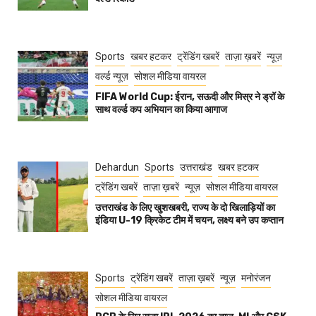
Sports
खबर हटकर
ट्रेंडिंग खबरें
ताज़ा ख़बरें
न्यूज़
वर्ल्ड न्यूज़
सोशल मीडिया वायरल
FIFA World Cup: ईरान, सऊदी और मिस्र ने ड्रॉ के
साथ वर्ल्ड कप अभियान का किया आगाज
Dehardun
Sports
उत्तराखंड
खबर हटकर
ट्रेंडिंग खबरें
ताज़ा ख़बरें
न्यूज़
सोशल मीडिया वायरल
उत्तराखंड के लिए खुशखबरी, राज्य के दो खिलाड़ियों का
इंडिया U-19 क्रिकेट टीम में चयन, लक्ष्य बने उप कप्तान
Sports
ट्रेंडिंग खबरें
ताज़ा ख़बरें
न्यूज़
मनोरंजन
सोशल मीडिया वायरल