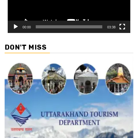
00:00
03:38
DON'T MISS