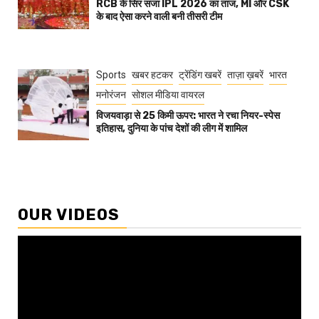
RCB के सिर सजा IPL 2026 का ताज, MI और CSK
के बाद ऐसा करने वाली बनी तीसरी टीम
Sports
खबर हटकर
ट्रेंडिंग खबरें
ताज़ा ख़बरें
भारत
मनोरंजन
सोशल मीडिया वायरल
विजयवाड़ा से 25 किमी ऊपर: भारत ने रचा नियर-स्पेस
इतिहास, दुनिया के पांच देशों की लीग में शामिल
OUR VIDEOS
Video
Player