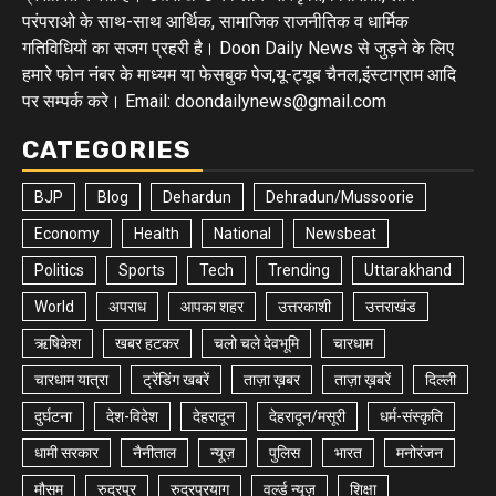
परंपराओ के साथ-साथ आर्थिक, सामाजिक राजनीतिक व धार्मिक
गतिविधियों का सजग प्रहरी है। Doon Daily News से जुड़ने के लिए
हमारे फोन नंबर के माध्यम या फेसबुक पेज,यू-ट्यूब चैनल,इंस्टाग्राम आदि
पर सम्पर्क करे। Email: doondailynews@gmail.com
CATEGORIES
BJP
Blog
Dehardun
Dehradun/Mussoorie
Economy
Health
National
Newsbeat
Politics
Sports
Tech
Trending
Uttarakhand
World
अपराध
आपका शहर
उत्तरकाशी
उत्तराखंड
ऋषिकेश
खबर हटकर
चलो चले देवभूमि
चारधाम
चारधाम यात्रा
ट्रेंडिंग खबरें
ताज़ा ख़बर
ताज़ा ख़बरें
दिल्ली
दुर्घटना
देश-विदेश
देहरादून
देहरादून/मसूरी
धर्म-संस्कृति
धामी सरकार
नैनीताल
न्यूज़
पुलिस
भारत
मनोरंजन
मौसम
रुद्रपुर
रुद्रप्रयाग
वर्ल्ड न्यूज़
शिक्षा