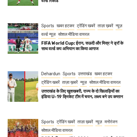
वर्ल्ड रिकॉर्ड
Sports
खबर हटकर
ट्रेंडिंग खबरें
ताज़ा ख़बरें
न्यूज़
वर्ल्ड न्यूज़
सोशल मीडिया वायरल
FIFA World Cup: ईरान, सऊदी और मिस्र ने ड्रॉ के
साथ वर्ल्ड कप अभियान का किया आगाज
Dehardun
Sports
उत्तराखंड
खबर हटकर
ट्रेंडिंग खबरें
ताज़ा ख़बरें
न्यूज़
सोशल मीडिया वायरल
उत्तराखंड के लिए खुशखबरी, राज्य के दो खिलाड़ियों का
इंडिया U-19 क्रिकेट टीम में चयन, लक्ष्य बने उप कप्तान
Sports
ट्रेंडिंग खबरें
ताज़ा ख़बरें
न्यूज़
मनोरंजन
सोशल मीडिया वायरल