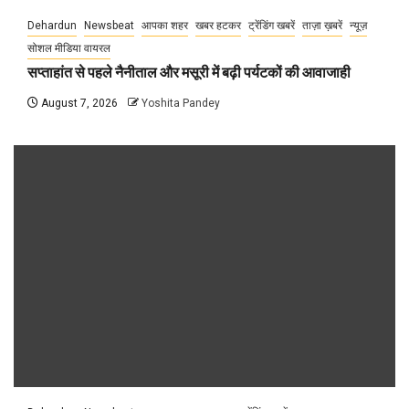
Dehardun
Newsbeat
आपका शहर
खबर हटकर
ट्रेंडिंग खबरें
ताज़ा ख़बरें
न्यूज़
सोशल मीडिया वायरल
सप्ताहांत से पहले नैनीताल और मसूरी में बढ़ी पर्यटकों की आवाजाही
August 7, 2026
Yoshita Pandey