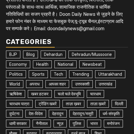
परंपराओ के साथ-साथ आर्थिक, सामाजिक राजनीतिक व धार्मिक
गतिविधियों का सजग प्रहरी है। Doon Daily News से जुड़ने के लिए
हमारे फोन नंबर के माध्यम या फेसबुक पेज,यू-ट्यूब चैनल,इंस्टाग्राम आदि
पर सम्पर्क करे। Email: doondailynews@gmail.com
CATEGORIES
BJP
Blog
Dehardun
Dehradun/Mussoorie
Economy
Health
National
Newsbeat
Politics
Sports
Tech
Trending
Uttarakhand
World
अपराध
आपका शहर
उत्तरकाशी
उत्तराखंड
ऋषिकेश
खबर हटकर
चलो चले देवभूमि
चारधाम
चारधाम यात्रा
ट्रेंडिंग खबरें
ताज़ा ख़बर
ताज़ा ख़बरें
दिल्ली
दुर्घटना
देश-विदेश
देहरादून
देहरादून/मसूरी
धर्म-संस्कृति
धामी सरकार
नैनीताल
न्यूज़
पुलिस
भारत
मनोरंजन
मौसम
रुद्रपुर
रुद्रप्रयाग
वर्ल्ड न्यूज़
शिक्षा