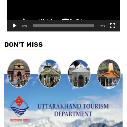
00:00
03:38
DON'T MISS