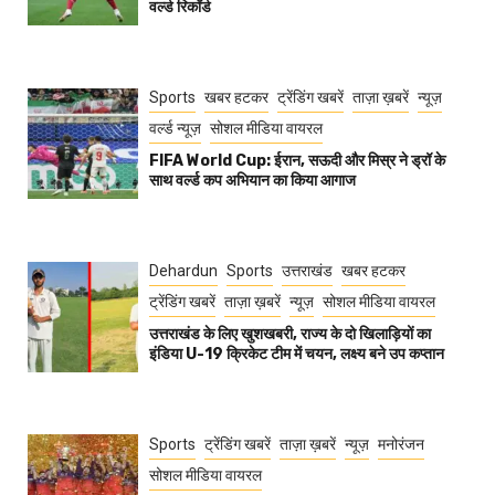
वर्ल्ड रिकॉर्ड
Sports
खबर हटकर
ट्रेंडिंग खबरें
ताज़ा ख़बरें
न्यूज़
वर्ल्ड न्यूज़
सोशल मीडिया वायरल
FIFA World Cup: ईरान, सऊदी और मिस्र ने ड्रॉ के
साथ वर्ल्ड कप अभियान का किया आगाज
Dehardun
Sports
उत्तराखंड
खबर हटकर
ट्रेंडिंग खबरें
ताज़ा ख़बरें
न्यूज़
सोशल मीडिया वायरल
उत्तराखंड के लिए खुशखबरी, राज्य के दो खिलाड़ियों का
इंडिया U-19 क्रिकेट टीम में चयन, लक्ष्य बने उप कप्तान
Sports
ट्रेंडिंग खबरें
ताज़ा ख़बरें
न्यूज़
मनोरंजन
सोशल मीडिया वायरल