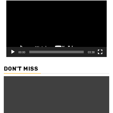
Video
Player
00:00
03:38
DON'T MISS