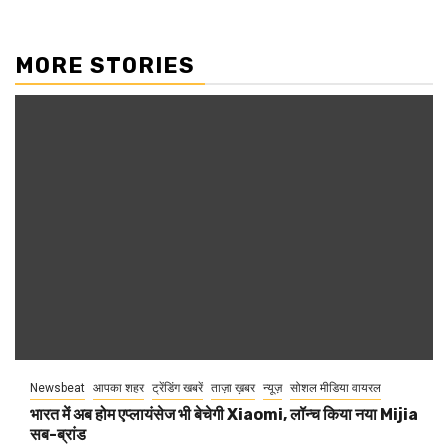
MORE STORIES
Newsbeat
आपका शहर
ट्रेंडिंग खबरें
ताज़ा ख़बर
न्यूज़
सोशल मीडिया वायरल
भारत में अब होम एप्लायंसेज भी बेचेगी Xiaomi, लॉन्च किया नया Mijia
सब-ब्रांड