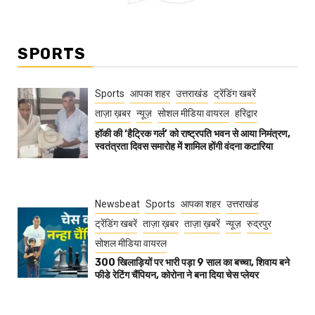
SPORTS
Sports
आपका शहर
उत्तराखंड
ट्रेंडिंग खबरें
ताज़ा ख़बर
न्यूज़
सोशल मीडिया वायरल
हरिद्वार
हॉकी की ‘हैट्रिक गर्ल’ को राष्ट्रपति भवन से आया निमंत्रण,
स्वतंत्रता दिवस समारोह में शामिल होंगी वंदना कटारिया
Newsbeat
Sports
आपका शहर
उत्तराखंड
ट्रेंडिंग खबरें
ताज़ा ख़बर
ताज़ा ख़बरें
न्यूज़
रुद्रपुर
सोशल मीडिया वायरल
300 खिलाड़ियों पर भारी पड़ा 9 साल का बच्चा, शिवाय बने
फीडे रेटिंग चैंपियन, कोरोना ने बना दिया चेस प्लेयर