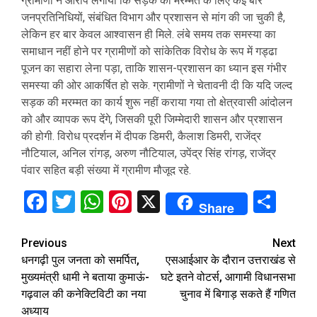
ग्रामीणों ने आरोप लगाया कि सड़क की मरम्मत के लिए कई बार
जनप्रतिनिधियों, संबंधित विभाग और प्रशासन से मांग की जा चुकी है,
लेकिन हर बार केवल आश्वासन ही मिले. लंबे समय तक समस्या का
समाधान नहीं होने पर ग्रामीणों को सांकेतिक विरोध के रूप में गड्ढा
पूजन का सहारा लेना पड़ा, ताकि शासन-प्रशासन का ध्यान इस गंभीर
समस्या की ओर आकर्षित हो सके. ग्रामीणों ने चेतावनी दी कि यदि जल्द
सड़क की मरम्मत का कार्य शुरू नहीं कराया गया तो क्षेत्रवासी आंदोलन
को और व्यापक रूप देंगे, जिसकी पूरी जिम्मेदारी शासन और प्रशासन
की होगी. विरोध प्रदर्शन में दीपक डिमरी, कैलाश डिमरी, राजेंद्र
नौटियाल, अनिल रांगड़, अरुण नौटियाल, उपेंद्र सिंह रांगड़, राजेंद्र
पंवार सहित बड़ी संख्या में ग्रामीण मौजूद रहे.
Facebook
Twitter
WhatsApp
Pinterest
X
Sha
Share
Continue
Previous
Next
धनगढ़ी पुल जनता को समर्पित,
एसआईआर के दौरान उत्तराखंड से
Reading
मुख्यमंत्री धामी ने बताया कुमाऊं-
घटे इतने वोटर्स, आगामी विधानसभा
गढ़वाल की कनेक्टिविटी का नया
चुनाव में बिगाड़ सकते हैं गणित
अध्याय