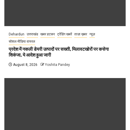
Dehardun
उत्तराखंड
खबर हटकर
ट्रेंडिंग खबरें
ताज़ा ख़बर
न्यूज़
सोशल मीडिया वायरल
प्रदेश में नकली डेयरी उत्पादों पर सख्ती, मिलावटखोरों पर कसेगा
शिकंजा, ये आदेश हुआ जारी
August 8, 2026
Yoshita Pandey