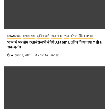
Newsbeat
आपका शहर
ट्रेंडिंग खबरें
ताज़ा ख़बर
न्यूज़
सोशल मीडिया वायरल
भारत में अब होम एप्लायंसेज भी बेचेगी Xiaomi, लॉन्च किया नया Mijia
सब-ब्रांड
August 8, 2026
Yoshita Pandey