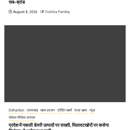
सब-ब्रांड
August 8, 2026
Yoshita Pandey
Dehardun
उत्तराखंड
खबर हटकर
ट्रेंडिंग खबरें
ताज़ा ख़बर
न्यूज़
सोशल मीडिया वायरल
प्रदेश में नकली डेयरी उत्पादों पर सख्ती, मिलावटखोरों पर कसेगा