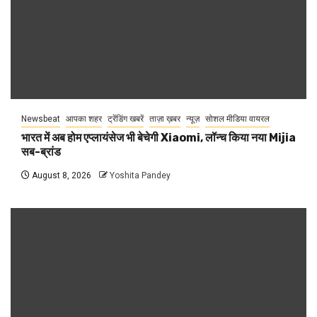
Newsbeat
आपका शहर
ट्रेंडिंग खबरें
ताज़ा ख़बर
न्यूज़
सोशल मीडिया वायरल
भारत में अब होम एप्लायंसेज भी बेचेगी Xiaomi, लॉन्च किया नया Mijia
सब-ब्रांड
August 8, 2026
Yoshita Pandey