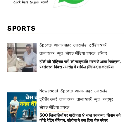
SPORTS
Sports
आपका शहर
उत्तराखंड
ट्रेंडिंग खबरें
ताज़ा ख़बर
न्यूज़
सोशल मीडिया वायरल
हरिद्वार
हॉकी की ‘हैट्रिक गर्ल’ को राष्ट्रपति भवन से आया निमंत्रण,
स्वतंत्रता दिवस समारोह में शामिल होंगी वंदना कटारिया
Newsbeat
Sports
आपका शहर
उत्तराखंड
ट्रेंडिंग खबरें
ताज़ा ख़बर
ताज़ा ख़बरें
न्यूज़
रुद्रपुर
सोशल मीडिया वायरल
300 खिलाड़ियों पर भारी पड़ा 9 साल का बच्चा, शिवाय बने
फीडे रेटिंग चैंपियन, कोरोना ने बना दिया चेस प्लेयर