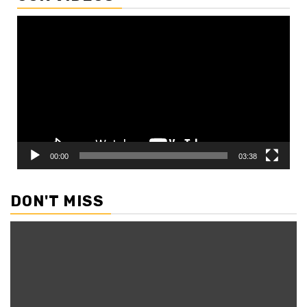
Video
Player
00:00
03:38
DON'T MISS