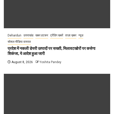
Dehardun
उत्तराखंड
खबर हटकर
ट्रेंडिंग खबरें
ताज़ा ख़बर
न्यूज़
सोशल मीडिया वायरल
प्रदेश में नकली डेयरी उत्पादों पर सख्ती, मिलावटखोरों पर कसेगा
शिकंजा, ये आदेश हुआ जारी
August 8, 2026
Yoshita Pandey