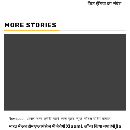
फिट इंडिया का संदेश
MORE STORIES
Newsbeat
आपका शहर
ट्रेंडिंग खबरें
ताज़ा ख़बर
न्यूज़
सोशल मीडिया वायरल
भारत में अब होम एप्लायंसेज भी बेचेगी Xiaomi, लॉन्च किया नया Mijia