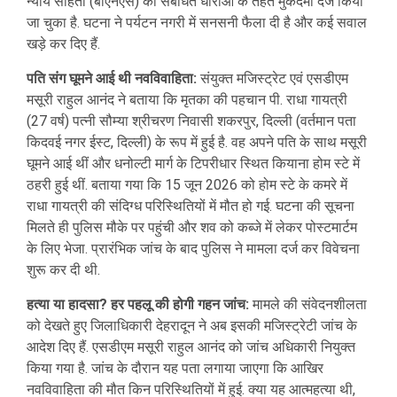
न्याय संहिता (बीएनएस) की संबंधित धाराओं के तहत मुकदमा दर्ज किया
जा चुका है. घटना ने पर्यटन नगरी में सनसनी फैला दी है और कई सवाल
खड़े कर दिए हैं.
पति संग घूमने आई थी नवविवाहिता:
संयुक्त मजिस्ट्रेट एवं एसडीएम
मसूरी राहुल आनंद ने बताया कि मृतका की पहचान पी. राधा गायत्री
(27 वर्ष) पत्नी सौम्या श्रीचरण निवासी शकरपुर, दिल्ली (वर्तमान पता
किदवई नगर ईस्ट, दिल्ली) के रूप में हुई है. वह अपने पति के साथ मसूरी
घूमने आई थीं और धनोल्टी मार्ग के टिपरीधार स्थित कियाना होम स्टे में
ठहरी हुई थीं. बताया गया कि 15 जून 2026 को होम स्टे के कमरे में
राधा गायत्री की संदिग्ध परिस्थितियों में मौत हो गई. घटना की सूचना
मिलते ही पुलिस मौके पर पहुंची और शव को कब्जे में लेकर पोस्टमार्टम
के लिए भेजा. प्रारंभिक जांच के बाद पुलिस ने मामला दर्ज कर विवेचना
शुरू कर दी थी.
हत्या या हादसा? हर पहलू की होगी गहन जांच:
मामले की संवेदनशीलता
को देखते हुए जिलाधिकारी देहरादून ने अब इसकी मजिस्ट्रेटी जांच के
आदेश दिए हैं. एसडीएम मसूरी राहुल आनंद को जांच अधिकारी नियुक्त
किया गया है. जांच के दौरान यह पता लगाया जाएगा कि आखिर
नवविवाहिता की मौत किन परिस्थितियों में हुई. क्या यह आत्महत्या थी,