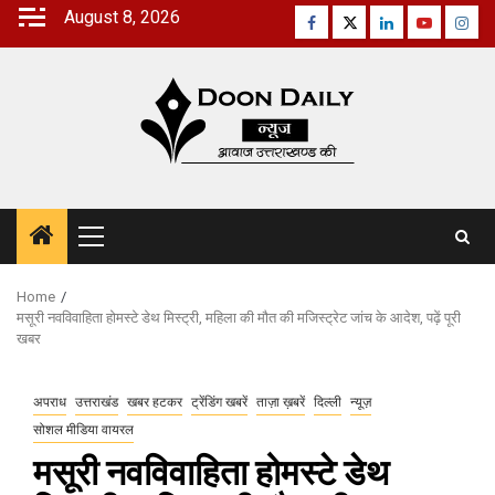
Skip
August 8, 2026
Facebook
Twitter
Linkedin
Youtube
Inst
to
content
Primary
Menu
Home
मसूरी नवविवाहिता होमस्टे डेथ मिस्ट्री, महिला की मौत की मजिस्ट्रेट जांच के आदेश, पढ़ें पूरी
खबर
अपराध
उत्तराखंड
खबर हटकर
ट्रेंडिंग खबरें
ताज़ा ख़बरें
दिल्ली
न्यूज़
सोशल मीडिया वायरल
मसूरी नवविवाहिता होमस्टे डेथ