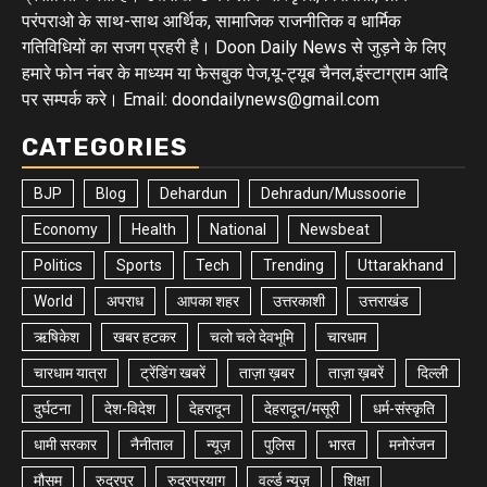
परंपराओ के साथ-साथ आर्थिक, सामाजिक राजनीतिक व धार्मिक
गतिविधियों का सजग प्रहरी है। Doon Daily News से जुड़ने के लिए
हमारे फोन नंबर के माध्यम या फेसबुक पेज,यू-ट्यूब चैनल,इंस्टाग्राम आदि
पर सम्पर्क करे। Email: doondailynews@gmail.com
CATEGORIES
BJP
Blog
Dehardun
Dehradun/Mussoorie
Economy
Health
National
Newsbeat
Politics
Sports
Tech
Trending
Uttarakhand
World
अपराध
आपका शहर
उत्तरकाशी
उत्तराखंड
ऋषिकेश
खबर हटकर
चलो चले देवभूमि
चारधाम
चारधाम यात्रा
ट्रेंडिंग खबरें
ताज़ा ख़बर
ताज़ा ख़बरें
दिल्ली
दुर्घटना
देश-विदेश
देहरादून
देहरादून/मसूरी
धर्म-संस्कृति
धामी सरकार
नैनीताल
न्यूज़
पुलिस
भारत
मनोरंजन
मौसम
रुद्रपुर
रुद्रप्रयाग
वर्ल्ड न्यूज़
शिक्षा