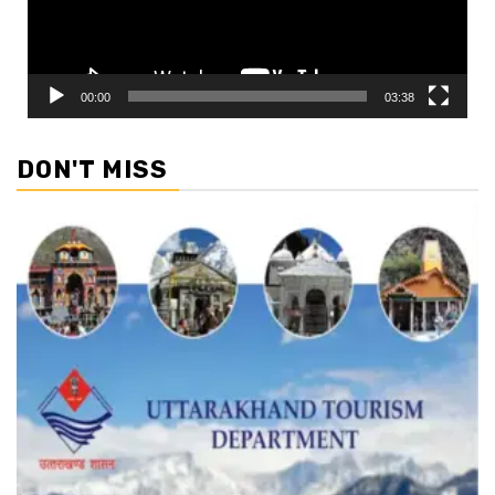
00:00
03:38
DON'T MISS