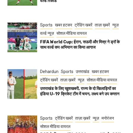
वर्ल्ड रिकॉर्ड
Sports
खबर हटकर
ट्रेंडिंग खबरें
ताज़ा ख़बरें
न्यूज़
वर्ल्ड न्यूज़
सोशल मीडिया वायरल
FIFA World Cup: ईरान, सऊदी और मिस्र ने ड्रॉ के
साथ वर्ल्ड कप अभियान का किया आगाज
Dehardun
Sports
उत्तराखंड
खबर हटकर
ट्रेंडिंग खबरें
ताज़ा ख़बरें
न्यूज़
सोशल मीडिया वायरल
उत्तराखंड के लिए खुशखबरी, राज्य के दो खिलाड़ियों का
इंडिया U-19 क्रिकेट टीम में चयन, लक्ष्य बने उप कप्तान
Sports
ट्रेंडिंग खबरें
ताज़ा ख़बरें
न्यूज़
मनोरंजन
सोशल मीडिया वायरल