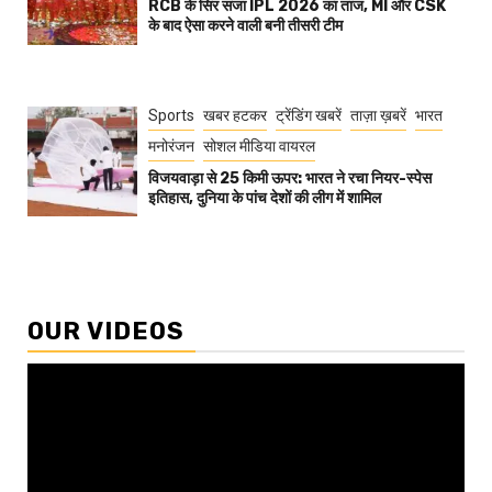
RCB के सिर सजा IPL 2026 का ताज, MI और CSK
के बाद ऐसा करने वाली बनी तीसरी टीम
Sports
खबर हटकर
ट्रेंडिंग खबरें
ताज़ा ख़बरें
भारत
मनोरंजन
सोशल मीडिया वायरल
विजयवाड़ा से 25 किमी ऊपर: भारत ने रचा नियर-स्पेस
इतिहास, दुनिया के पांच देशों की लीग में शामिल
OUR VIDEOS
Video
Player