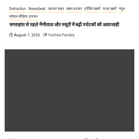
Dehardun
Newsbeat
आपका शहर
खबर हटकर
ट्रेंडिंग खबरें
ताज़ा ख़बरें
न्यूज़
सोशल मीडिया वायरल
सप्ताहांत से पहले नैनीताल और मसूरी में बढ़ी पर्यटकों की आवाजाही
August 7, 2026
Yoshita Pandey