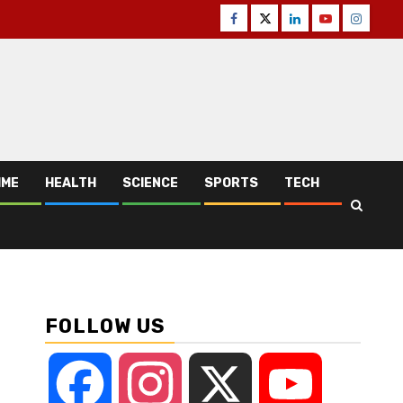
Facebook
Twitter
Linkedin
Youtube
Instagr
IME
HEALTH
SCIENCE
SPORTS
TECH
FOLLOW US
Facebook
Instagram
X
YouTube