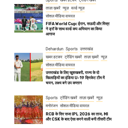
Sports
खबर हटकर
ट्रेंडिंग खबरें
ताज़ा ख़बरें
न्यूज़
वर्ल्ड न्यूज़
सोशल मीडिया वायरल
FIFA World Cup: ईरान, सऊदी और मिस्र
ने ड्रॉ के साथ वर्ल्ड कप अभियान का किया
आगाज
Dehardun
Sports
उत्तराखंड
खबर हटकर
ट्रेंडिंग खबरें
ताज़ा ख़बरें
न्यूज़
सोशल मीडिया वायरल
उत्तराखंड के लिए खुशखबरी, राज्य के दो
खिलाड़ियों का इंडिया U-19 क्रिकेट टीम में
चयन, लक्ष्य बने उप कप्तान
Sports
ट्रेंडिंग खबरें
ताज़ा ख़बरें
न्यूज़
मनोरंजन
सोशल मीडिया वायरल
RCB के सिर सजा IPL 2026 का ताज, MI
और CSK के बाद ऐसा करने वाली बनी तीसरी टीम