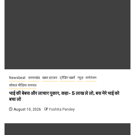
Newsbeat
उत्तराखंड
खबर हटकर
ट्रेंडिंग खबरें
न्यूज़
मनोरंजन
सोशल मीडिया वायरल
भाई की बेबस और लाचार पुकार, कहा- 5 लाख ले लो, बस मेरे भाई को
बचा लो
August 10, 2026
Yoshita Pandey