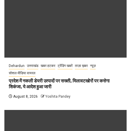
Dehardun
उत्तराखंड
खबर हटकर
ट्रेंडिंग खबरें
ताज़ा ख़बर
न्यूज़
सोशल मीडिया वायरल
प्रदेश में नकली डेयरी उत्पादों पर सख्ती, मिलावटखोरों पर कसेगा
शिकंजा, ये आदेश हुआ जारी
August 8, 2026
Yoshita Pandey