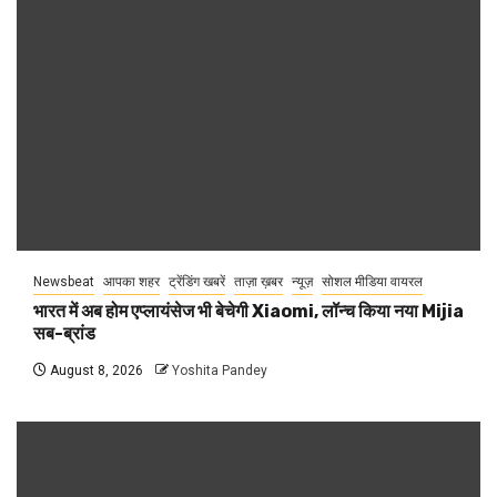
Newsbeat
आपका शहर
ट्रेंडिंग खबरें
ताज़ा ख़बर
न्यूज़
सोशल मीडिया वायरल
भारत में अब होम एप्लायंसेज भी बेचेगी Xiaomi, लॉन्च किया नया Mijia
सब-ब्रांड
August 8, 2026
Yoshita Pandey