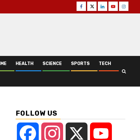
Facebook
Twitter
Linkedin
Youtube
Instagr
IME
HEALTH
SCIENCE
SPORTS
TECH
FOLLOW US
Facebook
Instagram
X
YouTube