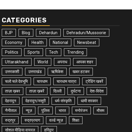
CATEGORIES
BJP
Blog
Dehardun
Dehradun/Mussoorie
Economy
Health
National
Newsbeat
Politics
Sports
Tech
Trending
Uttarakhand
World
अपराध
आपका शहर
उत्तरकाशी
उत्तराखंड
ऋषिकेश
खबर हटकर
चलो चले देवभूमि
चारधाम
चारधाम यात्रा
ट्रेंडिंग खबरें
ताज़ा ख़बर
ताज़ा ख़बरें
दिल्ली
दुर्घटना
देश-विदेश
देहरादून
देहरादून/मसूरी
धर्म-संस्कृति
धामी सरकार
नैनीताल
न्यूज़
पुलिस
भारत
मनोरंजन
मौसम
रुद्रपुर
रुद्रप्रयाग
वर्ल्ड न्यूज़
शिक्षा
सोशल मीडिया वायरल
हरिद्वार