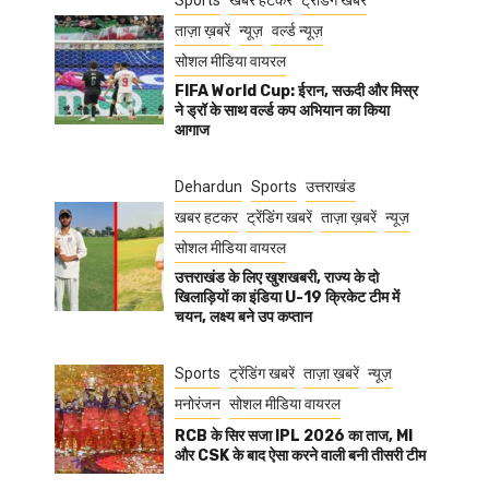
Sports
खबर हटकर
ट्रेंडिंग खबरें
ताज़ा ख़बरें
न्यूज़
वर्ल्ड न्यूज़
सोशल मीडिया वायरल
FIFA World Cup: ईरान, सऊदी और मिस्र
ने ड्रॉ के साथ वर्ल्ड कप अभियान का किया
आगाज
Dehardun
Sports
उत्तराखंड
खबर हटकर
ट्रेंडिंग खबरें
ताज़ा ख़बरें
न्यूज़
सोशल मीडिया वायरल
उत्तराखंड के लिए खुशखबरी, राज्य के दो
खिलाड़ियों का इंडिया U-19 क्रिकेट टीम में
चयन, लक्ष्य बने उप कप्तान
Sports
ट्रेंडिंग खबरें
ताज़ा ख़बरें
न्यूज़
मनोरंजन
सोशल मीडिया वायरल
RCB के सिर सजा IPL 2026 का ताज, MI
और CSK के बाद ऐसा करने वाली बनी तीसरी टीम