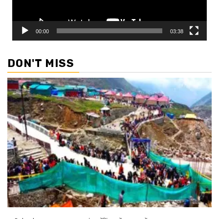
00:00
03:38
DON'T MISS