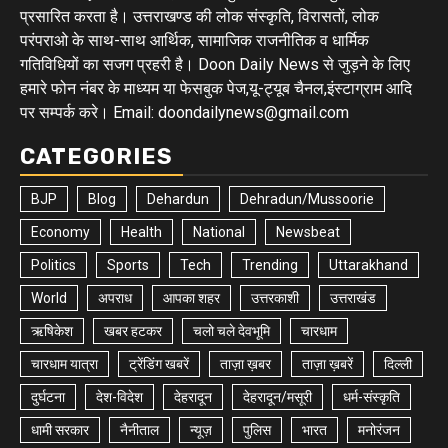
प्रसारित करता है। उत्तराखण्ड की लोक संस्कृति, विरासतों, लोक
परंपराओ के साथ-साथ आर्थिक, सामाजिक राजनीतिक व धार्मिक
गतिविधियों का सजग प्रहरी है। Doon Daily News से जुड़ने के लिए
हमारे फोन नंबर के माध्यम या फेसबुक पेज,यू-ट्यूब चैनल,इंस्टाग्राम आदि
पर सम्पर्क करे। Email: doondailynews@gmail.com
CATEGORIES
BJP
Blog
Dehardun
Dehradun/Mussoorie
Economy
Health
National
Newsbeat
Politics
Sports
Tech
Trending
Uttarakhand
World
अपराध
आपका शहर
उत्तरकाशी
उत्तराखंड
ऋषिकेश
खबर हटकर
चलो चले देवभूमि
चारधाम
चारधाम यात्रा
ट्रेंडिंग खबरें
ताज़ा ख़बर
ताज़ा ख़बरें
दिल्ली
दुर्घटना
देश-विदेश
देहरादून
देहरादून/मसूरी
धर्म-संस्कृति
धामी सरकार
नैनीताल
न्यूज़
पुलिस
भारत
मनोरंजन