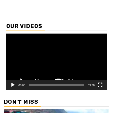
OUR VIDEOS
Video
Player
00:00
03:38
DON'T MISS