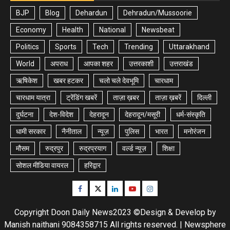
BJP
Blog
Dehardun
Dehradun/Mussoorie
Economy
Health
National
Newsbeat
Politics
Sports
Tech
Trending
Uttarakhand
World
अपराध
आपका शहर
उत्तरकाशी
उत्तराखंड
ऋषिकेश
खबर हटकर
चलो चले देवभूमि
चारधाम
चारधाम यात्रा
ट्रेंडिंग खबरें
ताज़ा ख़बर
ताज़ा ख़बरें
दिल्ली
दुर्घटना
देश-विदेश
देहरादून
देहरादून/मसूरी
धर्म-संस्कृति
धामी सरकार
नैनीताल
न्यूज़
पुलिस
भारत
मनोरंजन
मौसम
रुद्रपुर
रुद्रप्रयाग
वर्ल्ड न्यूज़
शिक्षा
सोशल मीडिया वायरल
हरिद्वार
Facebook
Twitter
Linkedin
Youtube
Instagram
Copyright Doon Daily News2023 ©Design & Develop by
Manish naithani 9084358715 All rights reserved.
|
Newsphere