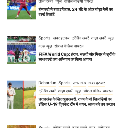
ताज़ा ख़बरें
न्यूज़
सोशल मीडिया वायरल
रोनाल्डो ने रचा इतिहास, 24 घंटे के अंदर तोड़ा मेसी का
वर्ल्ड रिकॉर्ड
Sports
खबर हटकर
ट्रेंडिंग खबरें
ताज़ा ख़बरें
न्यूज़
वर्ल्ड न्यूज़
सोशल मीडिया वायरल
FIFA World Cup: ईरान, सऊदी और मिस्र ने ड्रॉ के
साथ वर्ल्ड कप अभियान का किया आगाज
Dehardun
Sports
उत्तराखंड
खबर हटकर
ट्रेंडिंग खबरें
ताज़ा ख़बरें
न्यूज़
सोशल मीडिया वायरल
उत्तराखंड के लिए खुशखबरी, राज्य के दो खिलाड़ियों का
इंडिया U-19 क्रिकेट टीम में चयन, लक्ष्य बने उप कप्तान
Sports
ट्रेंडिंग खबरें
ताज़ा ख़बरें
न्यूज़
मनोरंजन