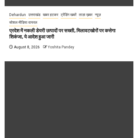
Dehardun
उत्तराखंड
खबर हटकर
ट्रेंडिंग खबरें
ताज़ा ख़बर
न्यूज़
सोशल मीडिया वायरल
प्रदेश में नकली डेयरी उत्पादों पर सख्ती, मिलावटखोरों पर कसेगा
शिकंजा, ये आदेश हुआ जारी
August 8, 2026
Yoshita Pandey