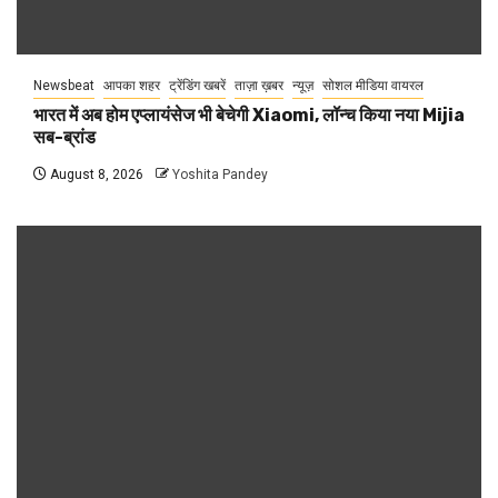
Newsbeat
आपका शहर
ट्रेंडिंग खबरें
ताज़ा ख़बर
न्यूज़
सोशल मीडिया वायरल
भारत में अब होम एप्लायंसेज भी बेचेगी Xiaomi, लॉन्च किया नया Mijia
सब-ब्रांड
August 8, 2026
Yoshita Pandey