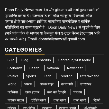
Doon Daily News राज्य, देश और दुनियाभर की सभी मुख्य खबरों को
प्रसारित करता है। उत्तराखण्ड की लोक संस्कृति, विरासतों, लोक
परंपराओ के साथ-साथ आर्थिक, सामाजिक राजनीतिक व धार्मिक
गतिविधियों का सजग प्रहरी है। Doon Daily News से जुड़ने के लिए
हमारे फोन नंबर के माध्यम या फेसबुक पेज,यू-ट्यूब चैनल,इंस्टाग्राम आदि
पर सम्पर्क करे। Email: doondailynews@gmail.com
CATEGORIES
BJP
Blog
Dehardun
Dehradun/Mussoorie
Economy
Health
National
Newsbeat
Politics
Sports
Tech
Trending
Uttarakhand
World
अपराध
आपका शहर
उत्तरकाशी
उत्तराखंड
ऋषिकेश
खबर हटकर
चलो चले देवभूमि
चारधाम
चारधाम यात्रा
ट्रेंडिंग खबरें
ताज़ा ख़बर
ताज़ा ख़बरें
दिल्ली
दुर्घटना
देश-विदेश
देहरादून
देहरादून/मसूरी
धर्म-संस्कृति