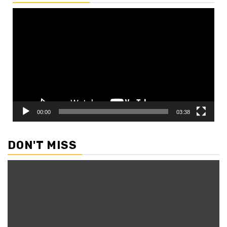
Video
Player
00:00
03:38
DON'T MISS