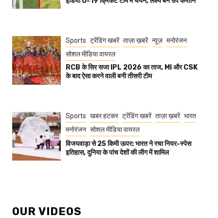
इंडिया U-19 क्रिकेट टीम में चयन, लक्ष्य बने उप कप्तान
Sports
ट्रेंडिंग खबरें
ताज़ा ख़बरें
न्यूज़
मनोरंजन
सोशल मीडिया वायरल
RCB के सिर सजा IPL 2026 का ताज, MI और CSK
के बाद ऐसा करने वाली बनी तीसरी टीम
Sports
खबर हटकर
ट्रेंडिंग खबरें
ताज़ा ख़बरें
भारत
मनोरंजन
सोशल मीडिया वायरल
विजयवाड़ा से 25 किमी ऊपर: भारत ने रचा नियर-स्पेस
इतिहास, दुनिया के पांच देशों की लीग में शामिल
OUR VIDEOS