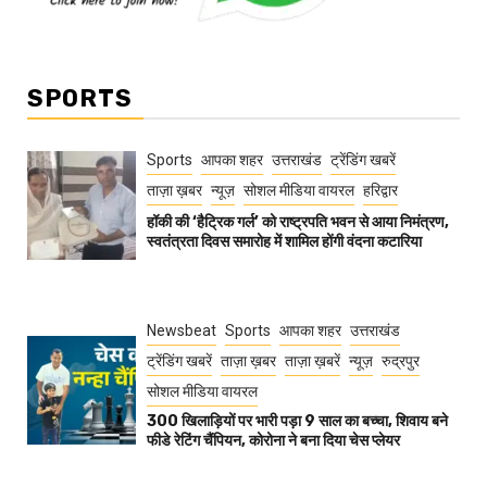
SPORTS
Sports
आपका शहर
उत्तराखंड
ट्रेंडिंग खबरें
ताज़ा ख़बर
न्यूज़
सोशल मीडिया वायरल
हरिद्वार
हॉकी की ‘हैट्रिक गर्ल’ को राष्ट्रपति भवन से आया निमंत्रण,
स्वतंत्रता दिवस समारोह में शामिल होंगी वंदना कटारिया
Newsbeat
Sports
आपका शहर
उत्तराखंड
ट्रेंडिंग खबरें
ताज़ा ख़बर
ताज़ा ख़बरें
न्यूज़
रुद्रपुर
सोशल मीडिया वायरल
300 खिलाड़ियों पर भारी पड़ा 9 साल का बच्चा, शिवाय बने
फीडे रेटिंग चैंपियन, कोरोना ने बना दिया चेस प्लेयर