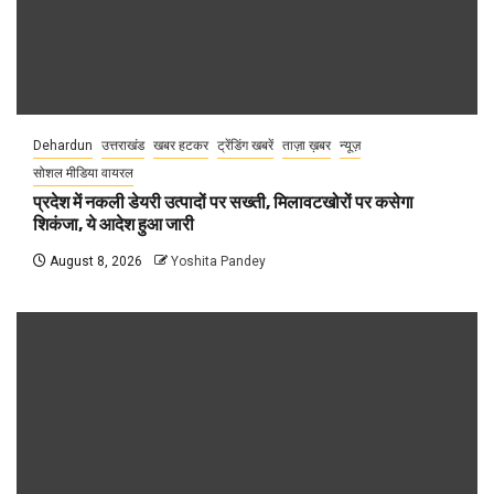
Dehardun
उत्तराखंड
खबर हटकर
ट्रेंडिंग खबरें
ताज़ा ख़बर
न्यूज़
सोशल मीडिया वायरल
प्रदेश में नकली डेयरी उत्पादों पर सख्ती, मिलावटखोरों पर कसेगा
शिकंजा, ये आदेश हुआ जारी
August 8, 2026
Yoshita Pandey