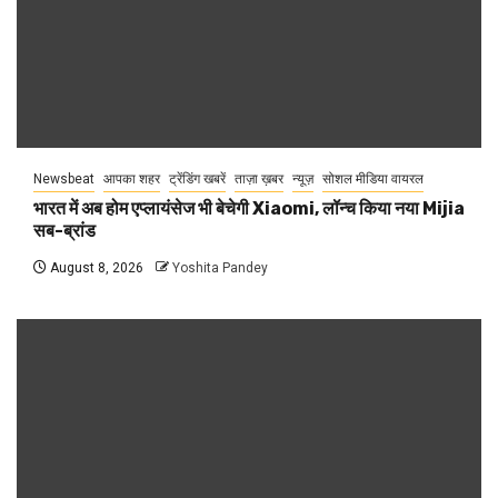
Newsbeat
आपका शहर
ट्रेंडिंग खबरें
ताज़ा ख़बर
न्यूज़
सोशल मीडिया वायरल
भारत में अब होम एप्लायंसेज भी बेचेगी Xiaomi, लॉन्च किया नया Mijia
सब-ब्रांड
August 8, 2026
Yoshita Pandey