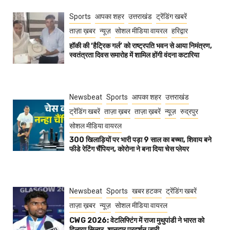
Sports
आपका शहर
उत्तराखंड
ट्रेंडिंग खबरें
ताज़ा ख़बर
न्यूज़
सोशल मीडिया वायरल
हरिद्वार
हॉकी की ‘हैट्रिक गर्ल’ को राष्ट्रपति भवन से आया निमंत्रण,
स्वतंत्रता दिवस समारोह में शामिल होंगी वंदना कटारिया
Newsbeat
Sports
आपका शहर
उत्तराखंड
ट्रेंडिंग खबरें
ताज़ा ख़बर
ताज़ा ख़बरें
न्यूज़
रुद्रपुर
सोशल मीडिया वायरल
300 खिलाड़ियों पर भारी पड़ा 9 साल का बच्चा, शिवाय बने
फीडे रेटिंग चैंपियन, कोरोना ने बना दिया चेस प्लेयर
Newsbeat
Sports
खबर हटकर
ट्रेंडिंग खबरें
ताज़ा ख़बर
न्यूज़
सोशल मीडिया वायरल
CWG 2026: वेटलिफ्टिंग में राजा मुथुपांडी ने भारत को
दिलाया सिल्वर, शानदार प्रदर्शन जारी