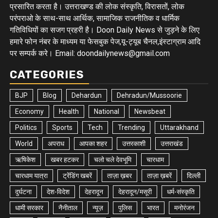
प्रसारित करता है। उत्तराखण्ड की लोक संस्कृति, विरासतों, लोक
परंपराओ के साथ-साथ आर्थिक, सामाजिक राजनीतिक व धार्मिक
गतिविधियों का सजग प्रहरी है। Doon Daily News से जुड़ने के लिए
हमारे फोन नंबर के माध्यम या फेसबुक पेज,यू-ट्यूब चैनल,इंस्टाग्राम आदि
पर सम्पर्क करे। Email: doondailynews@gmail.com
CATEGORIES
BJP
Blog
Dehardun
Dehradun/Mussoorie
Economy
Health
National
Newsbeat
Politics
Sports
Tech
Trending
Uttarakhand
World
अपराध
आपका शहर
उत्तरकाशी
उत्तराखंड
ऋषिकेश
खबर हटकर
चलो चले देवभूमि
चारधाम
चारधाम यात्रा
ट्रेंडिंग खबरें
ताज़ा ख़बर
ताज़ा ख़बरें
दिल्ली
दुर्घटना
देश-विदेश
देहरादून
देहरादून/मसूरी
धर्म-संस्कृति
धामी सरकार
नैनीताल
न्यूज़
पुलिस
भारत
मनोरंजन