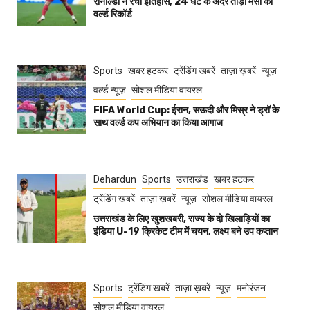
रोनाल्डो ने रचा इतिहास, 24 घंटे के अंदर तोड़ा मेसी का
वर्ल्ड रिकॉर्ड
Sports
खबर हटकर
ट्रेंडिंग खबरें
ताज़ा ख़बरें
न्यूज़
वर्ल्ड न्यूज़
सोशल मीडिया वायरल
FIFA World Cup: ईरान, सऊदी और मिस्र ने ड्रॉ के
साथ वर्ल्ड कप अभियान का किया आगाज
Dehardun
Sports
उत्तराखंड
खबर हटकर
ट्रेंडिंग खबरें
ताज़ा ख़बरें
न्यूज़
सोशल मीडिया वायरल
उत्तराखंड के लिए खुशखबरी, राज्य के दो खिलाड़ियों का
इंडिया U-19 क्रिकेट टीम में चयन, लक्ष्य बने उप कप्तान
Sports
ट्रेंडिंग खबरें
ताज़ा ख़बरें
न्यूज़
मनोरंजन
सोशल मीडिया वायरल