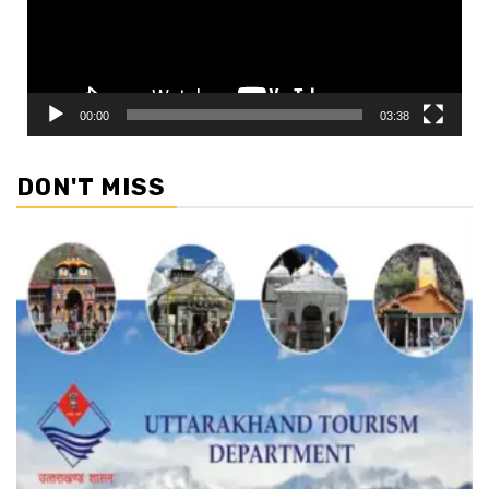
00:00
03:38
DON'T MISS