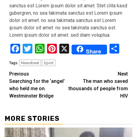
sanctus est Lorem ipsum dolor sit amet. Stet clita kasd
gubergren, no sea takimata sanctus est Lorem ipsum
dolor sit amet. no sea takimata sanctus est Lorem
ipsum dolor sit amet. no sea takimata sanctus est
Lorem ipsum dolor sit amet. sed diam voluptua.
Facebook
Twitter
WhatsApp
Pinterest
X
Sha
Share
Newsbeat
Sport
Tags:
Continue
Previous
Next
Searching for the ‘angel’
The man who saved
Reading
who held me on
thousands of people from
Westminster Bridge
HIV
MORE STORIES