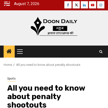
Skip
August 7, 2026
Facebook
Twitter
Linkedin
Youtube
Inst
to
content
Primary
Menu
Home
All you need to know about penalty shootouts
Sports
All you need to know
about penalty
shootouts