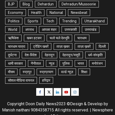
BJP
Blog
Dehardun
Dehradun/Mussoorie
Economy
Health
National
Newsbeat
Politics
Sports
Tech
Trending
Uttarakhand
World
अपराध
आपका शहर
उत्तरकाशी
उत्तराखंड
ऋषिकेश
खबर हटकर
चलो चले देवभूमि
चारधाम
चारधाम यात्रा
ट्रेंडिंग खबरें
ताज़ा ख़बर
ताज़ा ख़बरें
दिल्ली
दुर्घटना
देश-विदेश
देहरादून
देहरादून/मसूरी
धर्म-संस्कृति
धामी सरकार
नैनीताल
न्यूज़
पुलिस
भारत
मनोरंजन
मौसम
रुद्रपुर
रुद्रप्रयाग
वर्ल्ड न्यूज़
शिक्षा
सोशल मीडिया वायरल
हरिद्वार
Facebook
Twitter
Linkedin
Youtube
Instagram
Copyright Doon Daily News2023 ©Design & Develop by
Manish naithani 9084358715 All rights reserved.
|
Newsphere