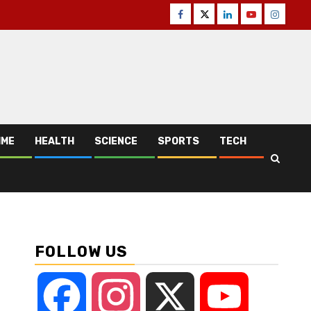
Facebook
Twitter
Linkedin
Youtube
Instagr
IME
HEALTH
SCIENCE
SPORTS
TECH
FOLLOW US
Facebook
Instagram
X
YouTube