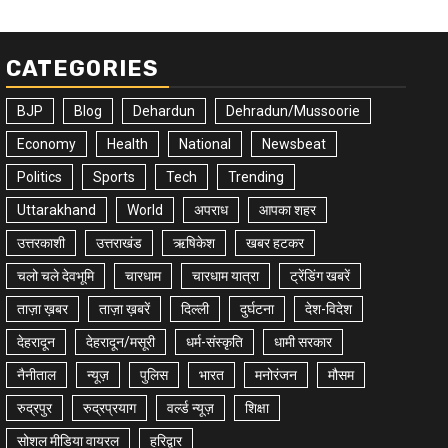
CATEGORIES
BJP
Blog
Dehardun
Dehradun/Mussoorie
Economy
Health
National
Newsbeat
Politics
Sports
Tech
Trending
Uttarakhand
World
अपराध
आपका शहर
उत्तरकाशी
उत्तराखंड
ऋषिकेश
खबर हटकर
चलो चले देवभूमि
चारधाम
चारधाम यात्रा
ट्रेंडिंग खबरें
ताज़ा ख़बर
ताज़ा ख़बरें
दिल्ली
दुर्घटना
देश-विदेश
देहरादून
देहरादून/मसूरी
धर्म-संस्कृति
धामी सरकार
नैनीताल
न्यूज़
पुलिस
भारत
मनोरंजन
मौसम
रुद्रपुर
रुद्रप्रयाग
वर्ल्ड न्यूज़
शिक्षा
सोशल मीडिया वायरल
हरिद्वार