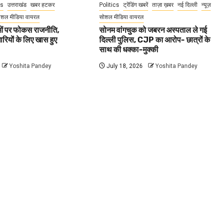
cs
उत्तराखंड
खबर हटकर
Politics
ट्रेंडिंग खबरें
ताज़ा ख़बर
नई दिल्ली
न्यूज़
ोशल मीडिया वायरल
सोशल मीडिया वायरल
वाओं पर फोकस राजनीति,
सोनम वांगचुक को जबरन अस्पताल ले गई
धारियों के लिए खास हुए
दिल्ली पुलिस, CJP का आरोप- छात्रों के
साथ की धक्का-मुक्की
Yoshita Pandey
July 18, 2026
Yoshita Pandey