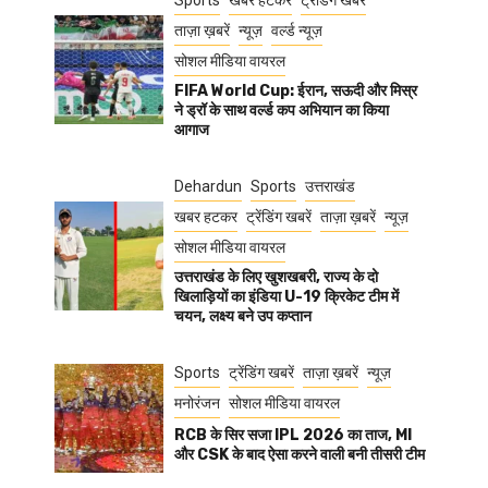
Sports
खबर हटकर
ट्रेंडिंग खबरें
ताज़ा ख़बरें
न्यूज़
वर्ल्ड न्यूज़
सोशल मीडिया वायरल
FIFA World Cup: ईरान, सऊदी और मिस्र
ने ड्रॉ के साथ वर्ल्ड कप अभियान का किया
आगाज
Dehardun
Sports
उत्तराखंड
खबर हटकर
ट्रेंडिंग खबरें
ताज़ा ख़बरें
न्यूज़
सोशल मीडिया वायरल
उत्तराखंड के लिए खुशखबरी, राज्य के दो
खिलाड़ियों का इंडिया U-19 क्रिकेट टीम में
चयन, लक्ष्य बने उप कप्तान
Sports
ट्रेंडिंग खबरें
ताज़ा ख़बरें
न्यूज़
मनोरंजन
सोशल मीडिया वायरल
RCB के सिर सजा IPL 2026 का ताज, MI
और CSK के बाद ऐसा करने वाली बनी तीसरी टीम