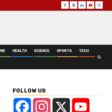
Facebook
Twitter
Linkedin
Youtube
Instagr
IME
HEALTH
SCIENCE
SPORTS
TECH
FOLLOW US
Facebook
Instagram
X
YouTube