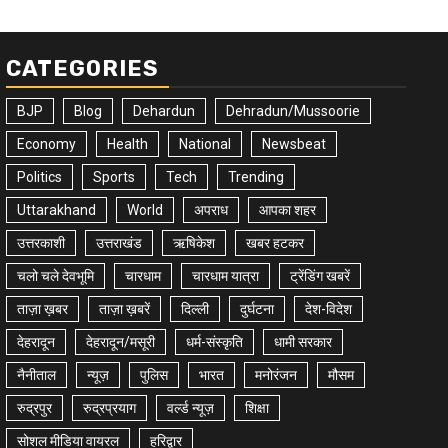
CATEGORIES
BJP
Blog
Dehardun
Dehradun/Mussoorie
Economy
Health
National
Newsbeat
Politics
Sports
Tech
Trending
Uttarakhand
World
अपराध
आपका शहर
उत्तरकाशी
उत्तराखंड
ऋषिकेश
खबर हटकर
चलो चले देवभूमि
चारधाम
चारधाम यात्रा
ट्रेंडिंग खबरें
ताज़ा ख़बर
ताज़ा ख़बरें
दिल्ली
दुर्घटना
देश-विदेश
देहरादून
देहरादून/मसूरी
धर्म-संस्कृति
धामी सरकार
नैनीताल
न्यूज़
पुलिस
भारत
मनोरंजन
मौसम
रुद्रपुर
रुद्रप्रयाग
वर्ल्ड न्यूज़
शिक्षा
सोशल मीडिया वायरल
हरिद्वार